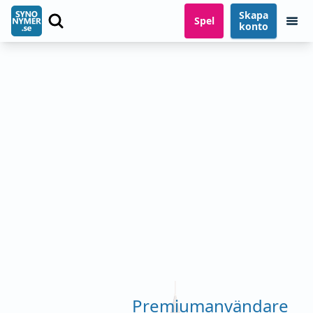
Skapa
Spel
konto
Premiumanvändare