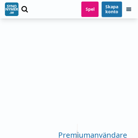
Skapa
Spel
konto
Premiumanvändare