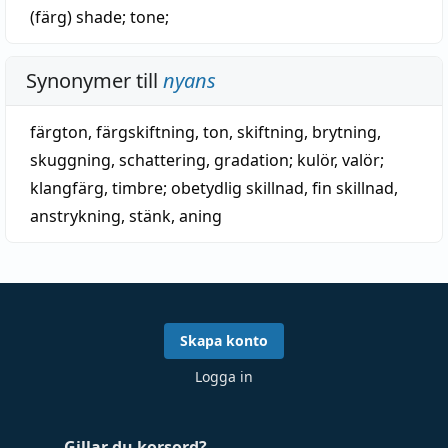
(färg)
shade
;
tone
;
Synonymer till
nyans
färgton
,
färgskiftning
,
ton
,
skiftning
,
brytning
,
skuggning
,
schattering
,
gradation
;
kulör
,
valör
;
klangfärg
,
timbre
;
obetydlig skillnad
,
fin skillnad
,
anstrykning
,
stänk
,
aning
Skapa konto
Logga in
Gillar du korsord?