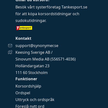
Besök vårt systerföretag
Tankesport.se
för att köpa
korsordstidningar
och
sudokutidningar
.
Kontakt
support@synonymer.se
Keesing Sverige AB /
Sinovum Media AB (556571-4036)
Holländargatan 23
111 60 Stockholm
Funktioner
Korsordshjälp
Ordspel
Uttryck och ordspråk
Föreslå nytt ord