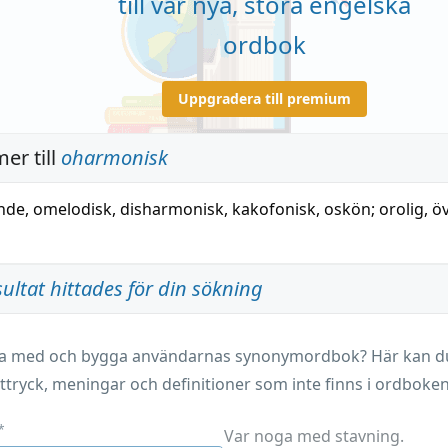
till vår nya, stora engelska
ordbok
Uppgradera till premium
er till
oharmonisk
nde
,
omelodisk
,
disharmonisk
,
kakofonisk
,
oskön
;
orolig
,
ö
sultat hittades för din sökning
ara med och bygga användarnas synonymordbok? Här kan du 
ttryck, meningar och definitioner som inte finns i ordboken
*
Var noga med stavning.