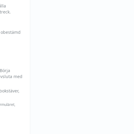
lla
treck.
h obestämd
 Börja
avsluta med
bokstäver,
ormuläret,