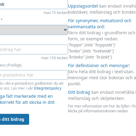
Uppslagsordet
kan endast innehå
bokstäver, mellanslag och bindes
max 75 tecken
*
För synonymer, motsatsord och
sammansatta ord:
Skriv ditt bidrag i grundform oc
form, se exempel nedan.
"hoppa" (inte "hoppade")
"tveka" (inte "tvekande")
"kränka" (inte "kränkt")
max 150 tecken
ss (frivilligt)
För definitioner och meningar:
Skriv hela ditt bidrag i textrutan.
meningar med stor bokstav och 
la i din e-postadress godkänner du att
punkt.
s oss. Läs mer i vår
Integritetspolicy
Ditt bidrag
kan endast innehålla 
liga fält markerade med en
mellanslag och skiljetecken.
 korrekt för att skicka in ditt
För mer information om hur du fyller i f
klicka på informationsikonen nedan
 ditt bidrag