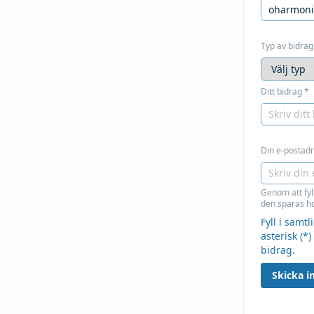
Typ av bidrag
Ditt bidrag
*
Din e-postadre
Genom att fyl
den sparas ho
Fyll i samt
asterisk (*)
bidrag.
Skicka in