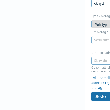
Typ av bidrag
Ditt bidrag
*
Din e-postadre
Genom att fyl
den sparas ho
Fyll i samt
asterisk (*)
bidrag.
Skicka in