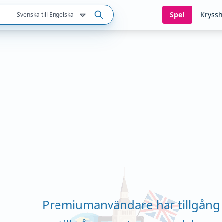
Spel
Kryssh
Svenska till Engelska
Premiumanvändare har tillgång