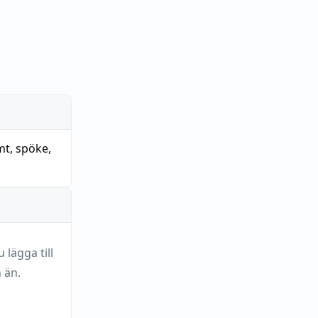
mt
,
spöke
,
lägga till
 än.