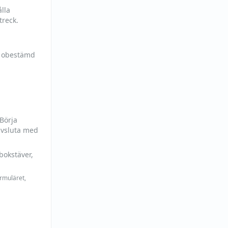
lla
treck.
h obestämd
 Börja
avsluta med
bokstäver,
ormuläret,