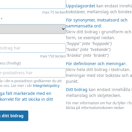
Uppslagsordet
kan endast innehå
bokstäver, mellanslag och bindes
max 75 tecken
*
För synonymer, motsatsord och
sammansatta ord:
Skriv ditt bidrag i grundform oc
form, se exempel nedan.
"hoppa" (inte "hoppade")
"tveka" (inte "tvekande")
"kränka" (inte "kränkt")
max 150 tecken
ss (frivilligt)
För definitioner och meningar:
Skriv hela ditt bidrag i textrutan.
meningar med stor bokstav och 
la i din e-postadress godkänner du att
punkt.
s oss. Läs mer i vår
Integritetspolicy
Ditt bidrag
kan endast innehålla 
liga fält markerade med en
mellanslag och skiljetecken.
 korrekt för att skicka in ditt
För mer information om hur du fyller i f
klicka på informationsikonen nedan
 ditt bidrag