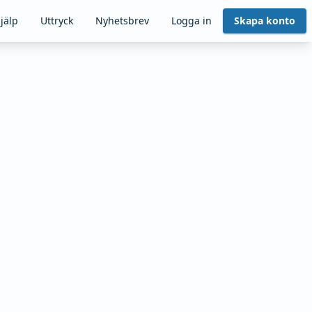
jälp
Uttryck
Nyhetsbrev
Logga in
Skapa konto