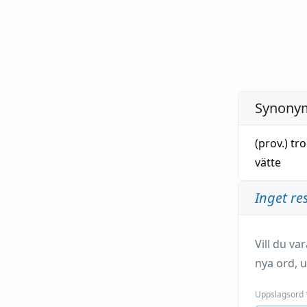
Synonym
(prov.)
tro
vätte
Inget re
Vill du v
nya ord, u
Uppslagsord