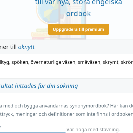
till vår nya, stora engelska
ordbok
Uppgradera till premium
er till
oknytt
lltyg
,
spöken
,
övernaturliga väsen
,
småväsen
,
skrymt
,
skrö
sultat hittades för din sökning
ara med och bygga användarnas synonymordbok? Här kan du 
ttryck, meningar och definitioner som inte finns i ordboken
*
Var noga med stavning.