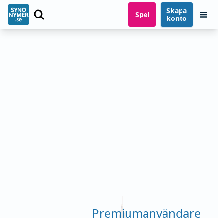
Skapa
Spel
konto
Premiumanvändare