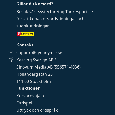
Gillar du korsord?
Besök vårt systerföretag
Tankesport.se
för att köpa
korsordstidningar
och
sudokutidningar
.
Kontakt
support@synonymer.se
Keesing Sverige AB /
Sinovum Media AB (556571-4036)
Holländargatan 23
111 60 Stockholm
Funktioner
Korsordshjälp
Ordspel
Uttryck och ordspråk