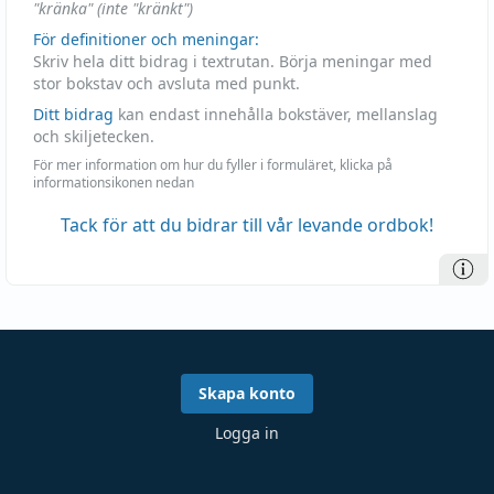
"kränka" (inte "kränkt")
För definitioner och meningar:
Skriv hela ditt bidrag i textrutan. Börja meningar med
stor bokstav och avsluta med punkt.
Ditt bidrag
kan endast innehålla bokstäver, mellanslag
och skiljetecken.
För mer information om hur du fyller i formuläret, klicka på
informationsikonen nedan
Tack för att du bidrar till vår levande ordbok!
Skapa konto
Logga in