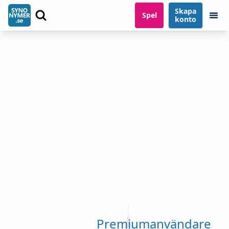
Skapa
Spel
konto
Premiumanvändare