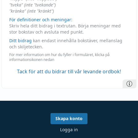
"tveka" (inte "tvekande")
"kränka" (inte "kränkt")
För definitioner och meningar:
Skriv hela ditt bidrag i textrutan. Börja meningar med
stor bokstav och avsluta med punkt.
Ditt bidrag
kan endast innehålla bokstäver, mellanslag
och skiljetecken.
För mer information om hur du fyller i formuläret, klicka på
informationsikonen nedan
Tack för att du bidrar till vår levande ordbok!
Skapa konto
Logga in