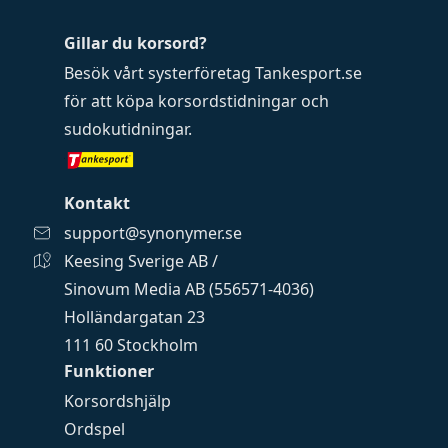
Gillar du korsord?
Besök vårt systerföretag
Tankesport.se
för att köpa
korsordstidningar
och
sudokutidningar
.
Kontakt
support@synonymer.se
Keesing Sverige AB /
Sinovum Media AB (556571-4036)
Holländargatan 23
111 60 Stockholm
Funktioner
Korsordshjälp
Ordspel