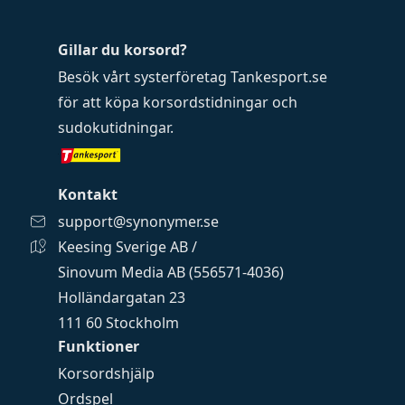
Gillar du korsord?
Besök vårt systerföretag
Tankesport.se
för att köpa
korsordstidningar
och
sudokutidningar
.
Kontakt
support@synonymer.se
Keesing Sverige AB /
Sinovum Media AB (556571-4036)
Holländargatan 23
111 60 Stockholm
Funktioner
Korsordshjälp
Ordspel