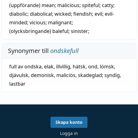
(uppförande)
mean
;
malicious
;
spiteful
;
catty
;
diabolic
;
diabolical
;
wicked
;
fiendish
;
evil
; evil-
minded;
vicious
;
malignant
;
(olycksbringande)
baleful
;
sinister
;
Synonymer till
ondskefull
full av ondska
,
elak
,
illvillig
,
hätsk
,
ond
,
lömsk
,
djävulsk
,
demonisk
,
maliciös
,
skadeglad
;
syndig
,
lastbar
Skapa konto
Logga in