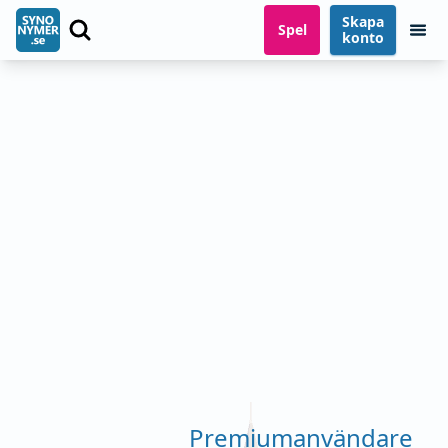
Skapa
Spel
konto
Premiumanvändare