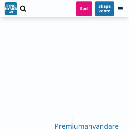
Skapa
Spel
konto
Premiumanvändare