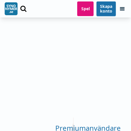
Skapa
Spel
konto
Premiumanvändare