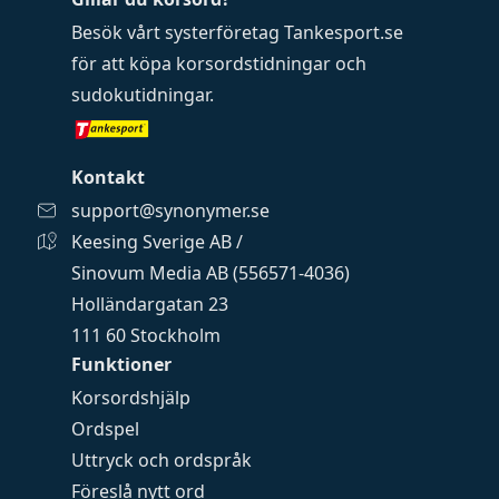
Besök vårt systerföretag
Tankesport.se
för att köpa
korsordstidningar
och
sudokutidningar
.
Kontakt
support@synonymer.se
Keesing Sverige AB /
Sinovum Media AB (556571-4036)
Holländargatan 23
111 60 Stockholm
Funktioner
Korsordshjälp
Ordspel
Uttryck och ordspråk
Föreslå nytt ord