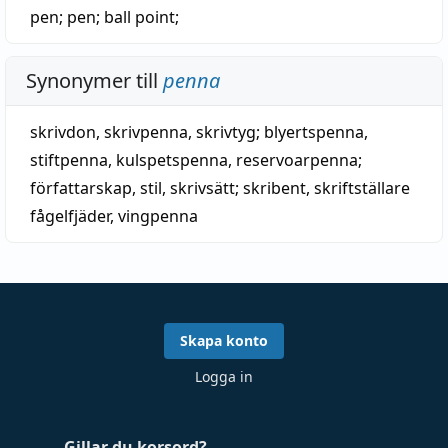
pen;
pen
; ball point;
Synonymer till
penna
skrivdon
, skrivpenna, skrivtyg;
blyertspenna
,
stiftpenna
,
kulspetspenna
,
reservoarpenna
;
författarskap
,
stil
,
skrivsätt
;
skribent
,
skriftställare
fågelfjäder
,
vingpenna
Skapa konto
Logga in
Gillar du korsord?