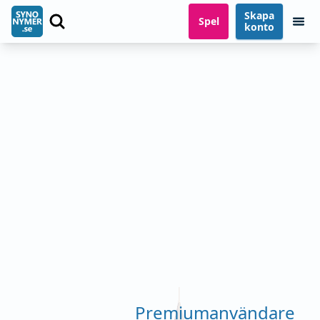
Skapa
Spel
konto
Premiumanvändare