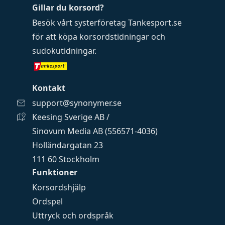
Gillar du korsord?
Besök vårt systerföretag
Tankesport.se
för att köpa
korsordstidningar
och
sudokutidningar
.
Kontakt
support@synonymer.se
Keesing Sverige AB /
Sinovum Media AB (556571-4036)
Holländargatan 23
111 60 Stockholm
Funktioner
Korsordshjälp
Ordspel
Uttryck och ordspråk