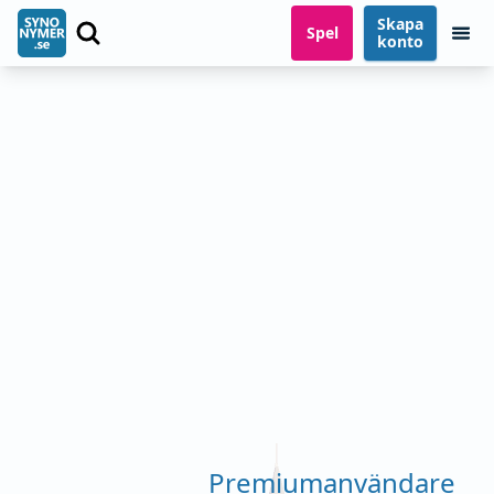
Skapa
Spel
konto
Premiumanvändare