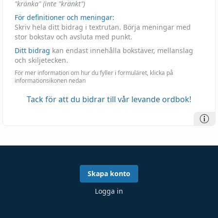
"kränka" (inte "kränkt")
För definitioner och meningar:
Skriv hela ditt bidrag i textrutan. Börja meningar med
stor bokstav och avsluta med punkt.
Ditt bidrag
kan endast innehålla bokstäver, mellanslag
och skiljetecken.
För mer information om hur du fyller i formuläret, klicka på
informationsikonen nedan
Tack för att du bidrar till vår levande ordbok!
Skapa konto
Logga in