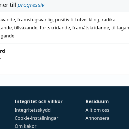
er till
progressiv
rävande
,
framstegsvänlig
,
positiv till utveckling
,
radikal
kande
,
tillväxande
,
fortskridande
,
framåtskridande
,
tilltaga
tigande
rd
r
Integritet och villkor
Residuum
Integritetsskydd
Allt om oss
Cookie-inställningar
Annonsera
Om kakor