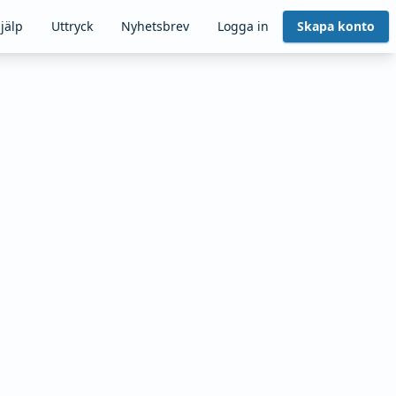
jälp
Uttryck
Nyhetsbrev
Logga in
Skapa konto