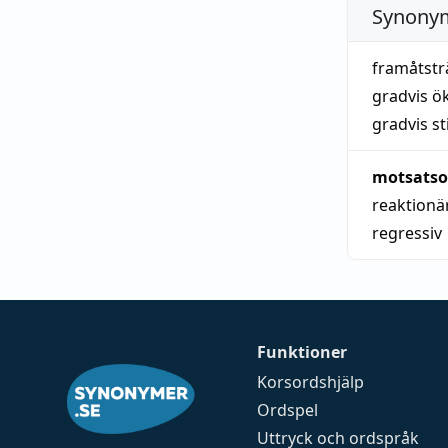
Synonym
framåtst
gradvis ö
gradvis s
motsatso
reaktionä
regressiv
Funktioner
Korsordshjälp
Ordspel
Uttryck och ordspråk