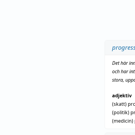
progress
Det här in
och har in
stora, upp
adjektiv
(skatt)
pr
(politik)
p
(medicin)