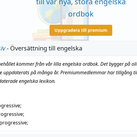
till vår nya, stora engelska
ordbok
Uppgradera till premium
iv
- Översättning till engelska
nehållet kommer från vår lilla engelska ordbok. Det bygger på oli
te uppdaterats på många år. Premiummedlemmar har tillgång till
daterade engelska lexikon.
ogressive
;
rogressive
;
progressive
;