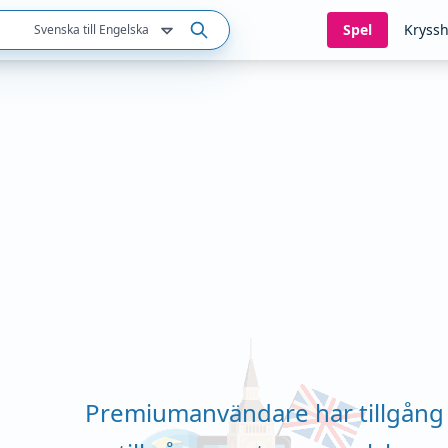
Spel
Kryssh
Svenska till Engelska
Premiumanvändare har tillgång