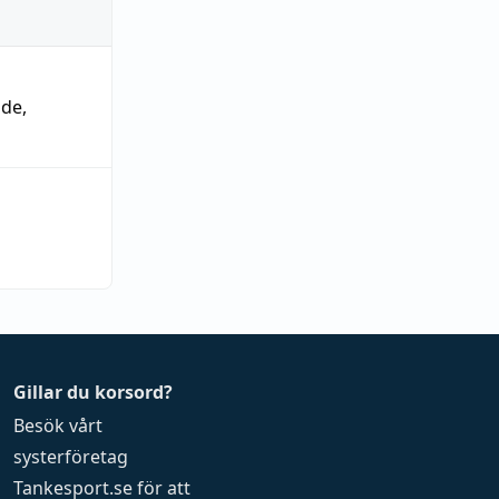
nde
,
Gillar du korsord?
Besök vårt
systerföretag
Tankesport.se
för att