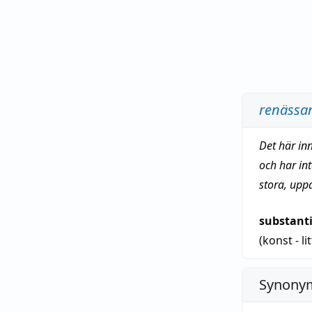
renässa
Det här in
och har in
stora, upp
substant
(konst - li
Synonym