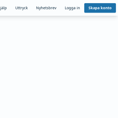
jälp
Uttryck
Nyhetsbrev
Logga in
Skapa konto