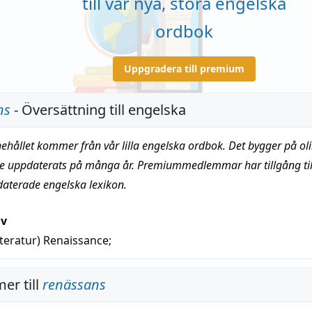
till vår nya, stora engelska
ordbok
Uppgradera till premium
ns
- Översättning till engelska
nehållet kommer från vår lilla engelska ordbok. Det bygger på oli
te uppdaterats på många år. Premiummedlemmar har tillgång till
daterade engelska lexikon.
iv
tteratur)
Renaissance
;
er till
renässans