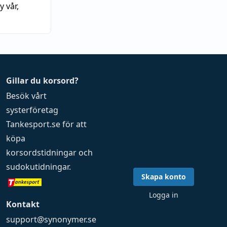
y vår
,
Gillar du korsord?
Besök vårt
systerföretag
Tankesport.se
för att
köpa
korsordstidningar
och
sudokutidningar
.
Skapa konto
Logga in
Kontakt
support@synonymer.se