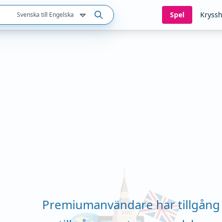
Spel
Kryssh
Svenska till Engelska
Premiumanvändare har tillgång