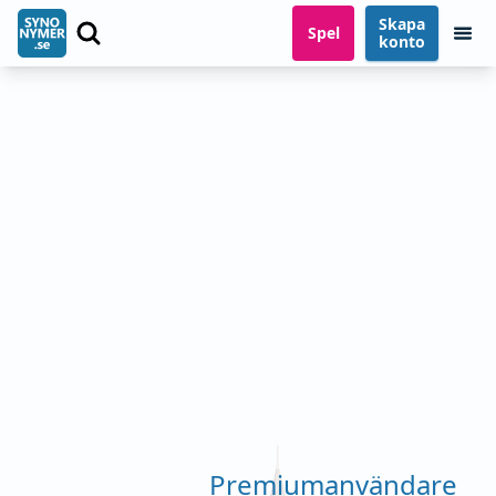
Skapa
Spel
konto
Premiumanvändare