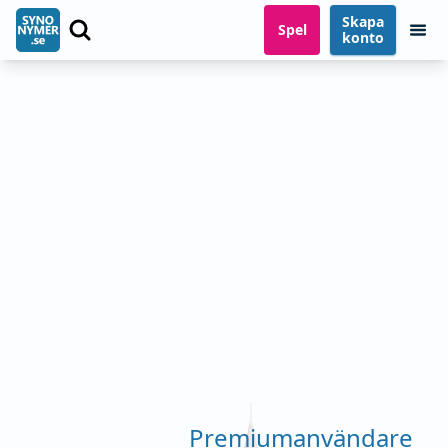
Skapa
Spel
konto
Premiumanvändare