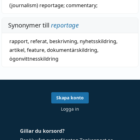
(journalism)
reportage
;
commentary
;
Synonymer till
reportage
rapport
,
referat
,
beskrivning
,
nyhetsskildring
,
artikel
,
feature
,
dokumentärskildring
,
ögonvittnesskildring
Skapa konto
Logga in
Gillar du korsord?