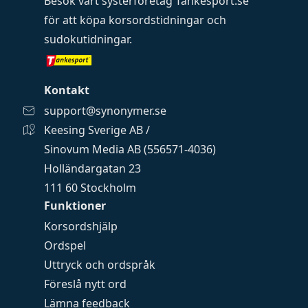
Besök vårt systerföretag
Tankesport.se
för att köpa
korsordstidningar
och
sudokutidningar
.
Kontakt
support@synonymer.se
Keesing Sverige AB /
Sinovum Media AB (556571-4036)
Holländargatan 23
111 60 Stockholm
Funktioner
Korsordshjälp
Ordspel
Uttryck och ordspråk
Föreslå nytt ord
Lämna feedback