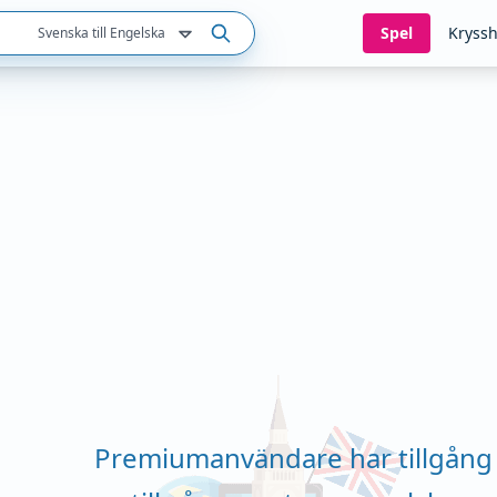
Spel
Kryssh
Svenska till Engelska
Premiumanvändare har tillgång