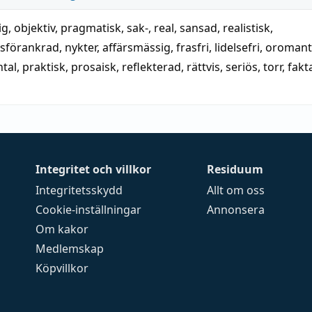
ig
,
objektiv
,
pragmatisk
, sak‑,
real
,
sansad
,
realistisk
,
tsförankrad
,
nykter
,
affärsmässig
,
frasfri
,
lidelsefri
,
oromant
tal
,
praktisk
,
prosaisk
,
reflekterad
,
rättvis
,
seriös
,
torr
,
fakt
Integritet och villkor
Residuum
Integritetsskydd
Allt om oss
Cookie-inställningar
Annonsera
Om kakor
Medlemskap
Köpvillkor