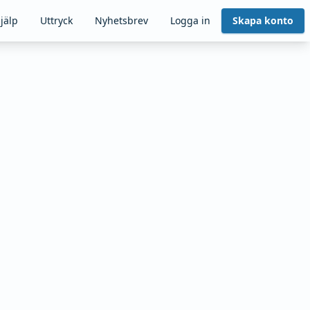
jälp
Uttryck
Nyhetsbrev
Logga in
Skapa konto