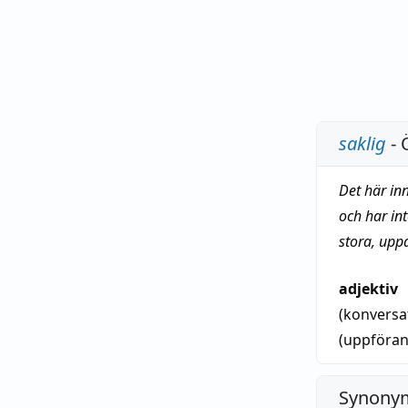
saklig
- 
Det här in
och har in
stora, upp
adjektiv
(konversa
(uppföra
Synonym