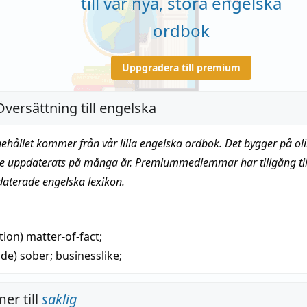
till vår nya, stora engelska
ordbok
Uppgradera till premium
Översättning till engelska
nehållet kommer från vår lilla engelska ordbok. Det bygger på oli
te uppdaterats på många år. Premiummedlemmar har tillgång till
daterade engelska lexikon.
tion)
matter-of-fact
;
nde)
sober
;
businesslike
;
er till
saklig