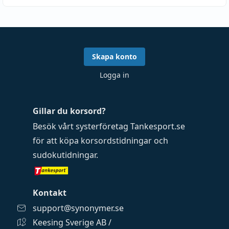
Skapa konto
Logga in
Gillar du korsord?
Besök vårt systerföretag
Tankesport.se
för att köpa
korsordstidningar
och
sudokutidningar
.
Kontakt
support@synonymer.se
Keesing Sverige AB /