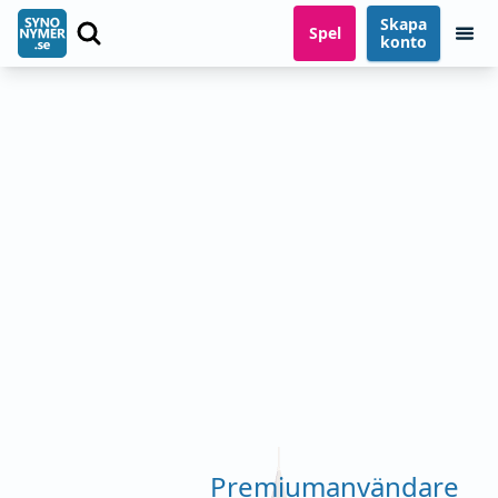
Skapa
Spel
konto
Premiumanvändare