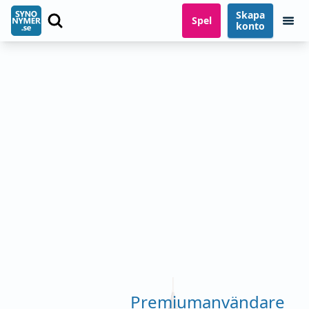
Skapa
Spel
konto
Premiumanvändare