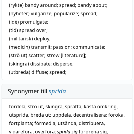
(rykte)
bandy around;
spread
; bandy about;
(nyheter)
vulgarize
;
popularize
;
spread
;
(idé)
promulgate
;
(tid)
spread over
;
(militärisk)
deploy
;
(medicin)
transmit
;
pass on
;
communicate
;
(strö ut)
scatter
;
strew
[literature];
(skingra)
dissipate
;
disperse
;
(utbreda)
diffuse
;
spread
;
Synonymer till
sprida
fördela
,
strö ut
,
skingra
,
sprätta
,
kasta omkring
,
utsprida
,
breda ut
;
uppdela
,
decentralisera
;
föröka
,
fortplanta
;
förmedla
,
utsända
,
distribuera
,
vidareföra
,
överföra
;
sprida sig
förgrena sig
,