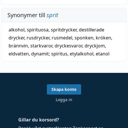
Synonymer till
sprit
alkohol
,
spirituosa
,
spritdrycker
,
destillerade
drycker
,
rusdrycker
,
rusmedel
,
sponken
,
kröken
,
brännvin
,
starkvaror
,
dryckesvaror
,
dryckjom
,
eldvatten
,
dynamit
;
spiritus
,
etylalkohol
,
etanol
Skapa konto
Logga in
Gillar du korsord?