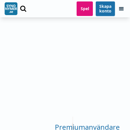
Skapa
Spel
konto
Premiumanvändare