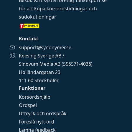
Besök vårt systerföretag
Tankesport.se
för att köpa
korsordstidningar
och
sudokutidningar
.
Kontakt
support@synonymer.se
Keesing Sverige AB /
Sinovum Media AB (556571-4036)
Holländargatan 23
111 60 Stockholm
Funktioner
Korsordshjälp
Ordspel
Uttryck och ordspråk
Föreslå nytt ord
Lämna feedback