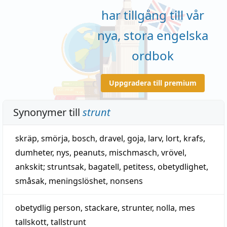
har tillgång till vår
nya, stora engelska
ordbok
Uppgradera till premium
Synonymer till
strunt
skräp
,
smörja
,
bosch
,
dravel
,
goja
,
larv
,
lort
,
krafs
,
dumheter
,
nys
,
peanuts
,
mischmasch
,
vrövel
,
ankskit
;
struntsak
,
bagatell
,
petitess
,
obetydlighet
,
småsak
,
meningslöshet
,
nonsens
obetydlig person
,
stackare
, strunter,
nolla
,
mes
tallskott,
tallstrunt