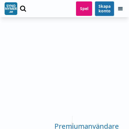
Skapa
Spel
konto
Premiumanvändare