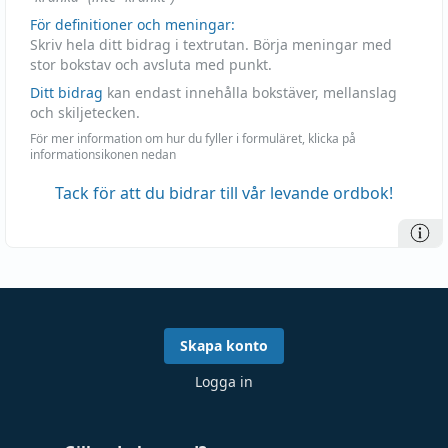
För definitioner och meningar:
Skriv hela ditt bidrag i textrutan. Börja meningar med
stor bokstav och avsluta med punkt.
Ditt bidrag
kan endast innehålla bokstäver, mellanslag
och skiljetecken.
För mer information om hur du fyller i formuläret, klicka på
informationsikonen nedan
Tack för att du bidrar till vår levande ordbok!
Skapa konto
Logga in