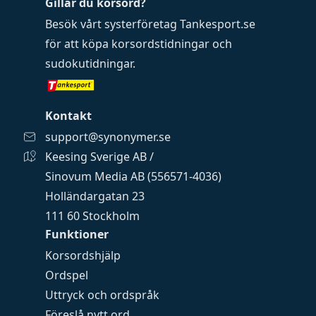
Gillar du korsord?
Besök vårt systerföretag
Tankesport.se
för att köpa
korsordstidningar
och
sudokutidningar
.
Kontakt
support@synonymer.se
Keesing Sverige AB /
Sinovum Media AB (556571-4036)
Holländargatan 23
111 60 Stockholm
Funktioner
Korsordshjälp
Ordspel
Uttryck och ordspråk
Föreslå nytt ord