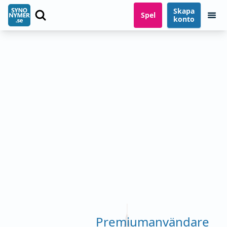
Skapa
Spel
konto
Premiumanvändare