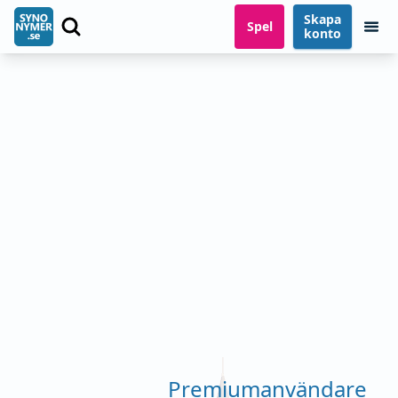
Skapa
Spel
konto
Premiumanvändare