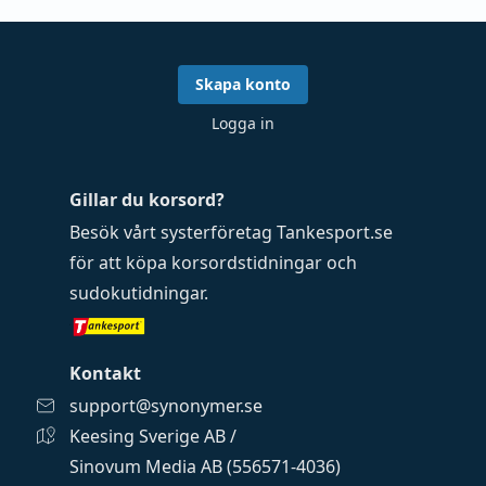
Skapa konto
Logga in
Gillar du korsord?
Besök vårt systerföretag
Tankesport.se
för att köpa
korsordstidningar
och
sudokutidningar
.
Kontakt
support@synonymer.se
Keesing Sverige AB /
Sinovum Media AB (556571-4036)