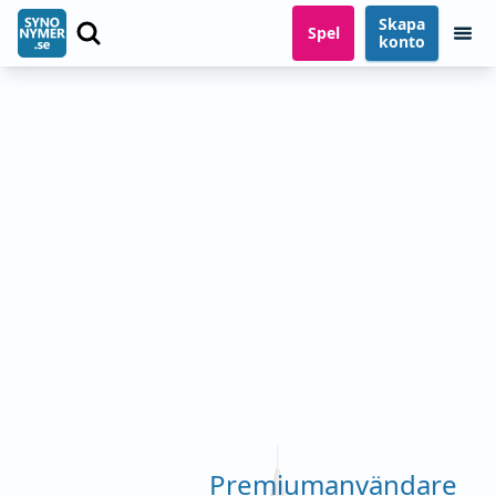
Skapa
Spel
konto
Premiumanvändare