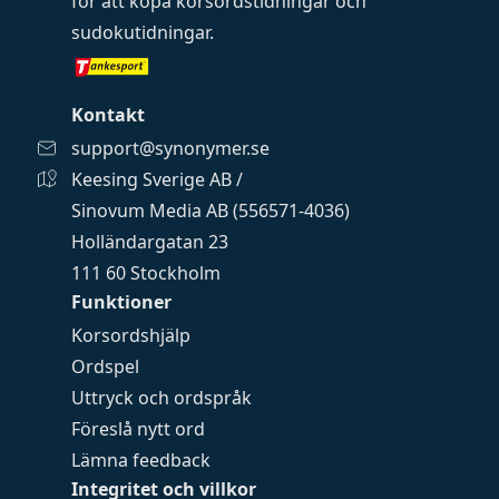
för att köpa
korsordstidningar
och
sudokutidningar
.
Kontakt
support@synonymer.se
Keesing Sverige AB /
Sinovum Media AB (556571-4036)
Holländargatan 23
111 60 Stockholm
Funktioner
Korsordshjälp
Ordspel
Uttryck och ordspråk
Föreslå nytt ord
Lämna feedback
Integritet och villkor