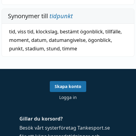
Synonymer till
tidpunkt
tid
,
viss tid
,
klockslag
,
bestämt ögonblick
,
tillfälle
,
moment
,
datum
,
datumangivelse
,
ögonblick
,
punkt
,
stadium
,
stund
,
timme
Skapa konto
Logga in
Gillar du korsord?
Besök vårt systerföretag
Tankesport.se