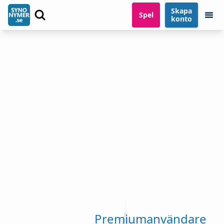
Skapa
Spel
konto
Premiumanvändare