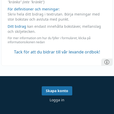
"kränka" (inte "kränkt")
För definitioner och meningar:
Skriv hela ditt bidrag i textrutan. Börja meningar med
stor bokstav och avsluta med punkt.
Ditt bidrag
kan endast innehålla bokstäver, mellanslag
och skiljetecken.
För mer information om hur du fyller i formuläret, klicka på
informationsikonen nedan
Tack för att du bidrar till vår levande ordbok!
Skapa konto
Logga in