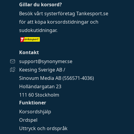
Gillar du korsord?
Besök vårt systerföretag
Tankesport.se
för att köpa
korsordstidningar
och
sudokutidningar
.
Kontakt
support@synonymer.se
Keesing Sverige AB /
Sinovum Media AB (556571-4036)
Holländargatan 23
111 60 Stockholm
Funktioner
Korsordshjälp
Ordspel
Uttryck och ordspråk