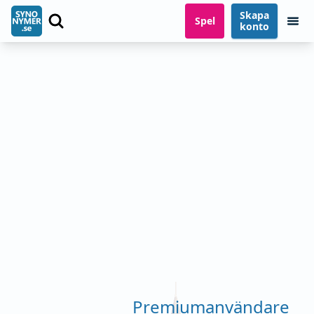
Skapa
Spel
konto
Premiumanvändare