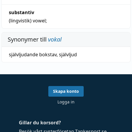
substantiv
(lingvistik)
vowel
;
Synonymer till
vokal
självljudande bokstav
,
självljud
Skapa konto
Logga in
Gillar du korsord?
Besök vårt systerföretag
Tankesport.se