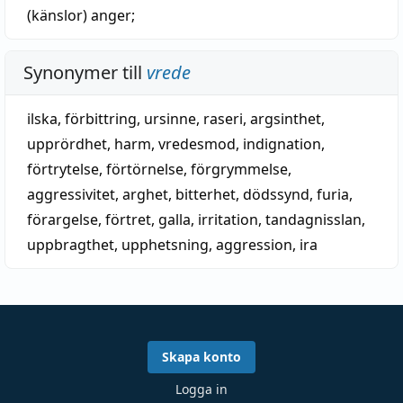
(känslor)
anger
;
Synonymer till
vrede
ilska
,
förbittring
,
ursinne
,
raseri
,
argsinthet
,
upprördhet
,
harm
,
vredesmod
,
indignation
,
förtrytelse
,
förtörnelse
,
förgrymmelse
,
aggressivitet
,
arghet
,
bitterhet
,
dödssynd
,
furia
,
förargelse
,
förtret
,
galla
,
irritation
,
tandagnisslan
,
uppbragthet
,
upphetsning
,
aggression
,
ira
Skapa konto
Logga in