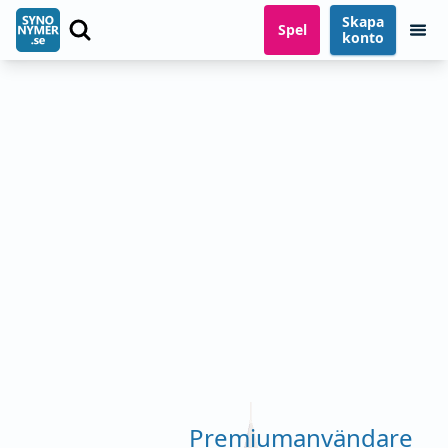
Skapa
Spel
konto
Premiumanvändare