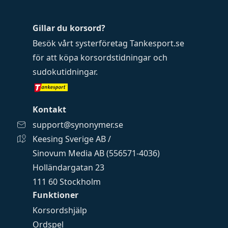
Gillar du korsord?
Besök vårt systerföretag
Tankesport.se
för att köpa
korsordstidningar
och
sudokutidningar
.
Kontakt
support@synonymer.se
Keesing Sverige AB /
Sinovum Media AB (556571-4036)
Holländargatan 23
111 60 Stockholm
Funktioner
Korsordshjälp
Ordspel