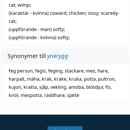
cat;
wimp
;
(karaktär - kvinna)
coward
;
chicken
;
sissy
; scaredy-
cat;
(uppförande - man)
softy
;
(uppförande - kvinna)
softy
;
Synonymer till
ynkrygg
feg person
,
fegis
,
feging
,
stackare
,
mes
,
hare
,
harpalt
,
mähä
,
kräk
,
krake
,
kruka
,
potta
,
pultron
,
kujon
,
kratta
,
sjåp
,
vekling
,
amöba
,
blötdjur
,
fis
,
knöl
,
mespotta
,
räddhare
,
sjatte