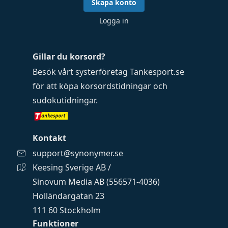
Skapa konto
Logga in
Gillar du korsord?
Besök vårt systerföretag
Tankesport.se
för att köpa
korsordstidningar
och
sudokutidningar
.
Kontakt
support@synonymer.se
Keesing Sverige AB /
Sinovum Media AB (556571-4036)
Holländargatan 23
111 60 Stockholm
Funktioner