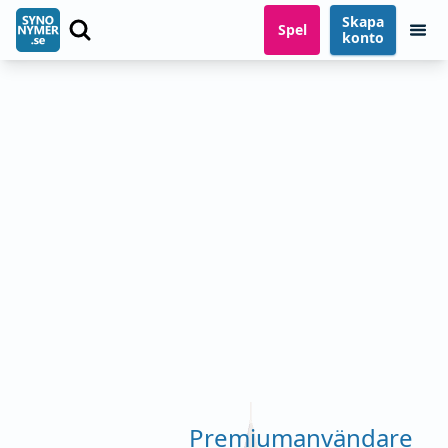
Skapa
Spel
konto
Premiumanvändare