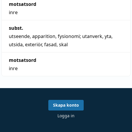
motsatsord
inre
subst.
utseende
,
apparition
,
fysionomi
;
utanverk
,
yta
,
utsida
,
exteriör
,
fasad
,
skal
motsatsord
inre
Skapa konto
Logga in