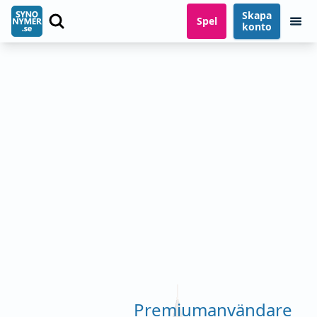
Skapa
Spel
konto
Premiumanvändare