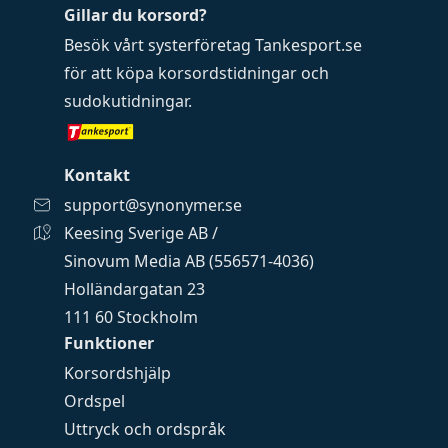
Gillar du korsord?
Besök vårt systerföretag
Tankesport.se
för att köpa
korsordstidningar
och
sudokutidningar
.
Kontakt
support@synonymer.se
Keesing Sverige AB /
Sinovum Media AB (556571-4036)
Holländargatan 23
111 60 Stockholm
Funktioner
Korsordshjälp
Ordspel
Uttryck och ordspråk