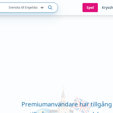
Spel
Kryssh
Svenska till Engelska
Premiumanvändare har tillgång