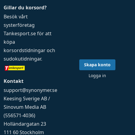
Gillar du korsord?
Besök vårt
systerföretag
Tankesport.se
för att
köpa
korsordstidningar
och
sudokutidningar
.
Skapa konto
Logga in
Kontakt
support@synonymer.se
Keesing Sverige AB /
Sinovum Media AB
(556571-4036)
Holländargatan 23
111 60 Stockholm