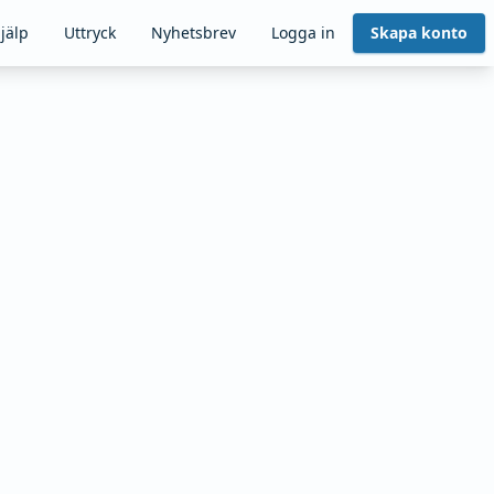
jälp
Uttryck
Nyhetsbrev
Logga in
Skapa konto