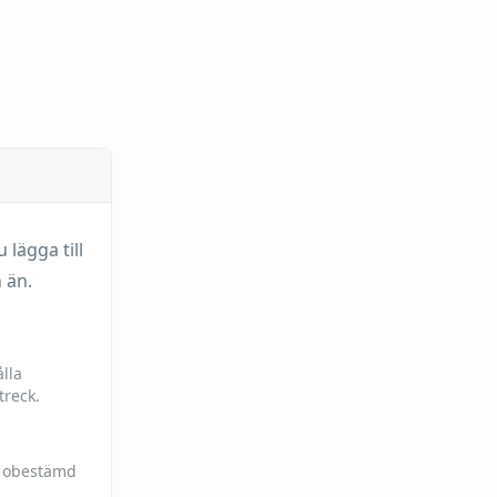
lägga till
 än.
lla
treck.
h obestämd