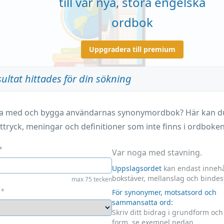
till vår nya, stora engelska
ordbok
Uppgradera till premium
sultat hittades för din sökning
ara med och bygga användarnas synonymordbok? Här kan du 
ttryck, meningar och definitioner som inte finns i ordboken
*
Var noga med stavning.
Uppslagsordet
kan endast innehå
bokstäver, mellanslag och bindes
max 75 tecken
*
För synonymer, motsatsord och
sammansatta ord:
Skriv ditt bidrag i grundform oc
form, se exempel nedan.