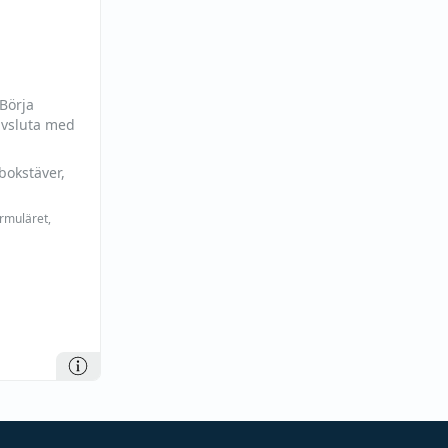
 Börja
avsluta med
bokstäver,
ormuläret,