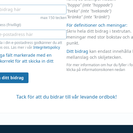
"hoppa" (inte "hoppade")
"tveka" (inte "tvekande")
"kränka" (inte "kränkt")
max 150 tecken
ss (frivilligt)
För definitioner och meningar:
Skriv hela ditt bidrag i textrutan.
meningar med stor bokstav och 
la i din e-postadress godkänner du att
punkt.
s oss. Läs mer i vår
Integritetspolicy
Ditt bidrag
kan endast innehålla 
liga fält markerade med en
mellanslag och skiljetecken.
 korrekt för att skicka in ditt
För mer information om hur du fyller i f
klicka på informationsikonen nedan
 ditt bidrag
Tack för att du bidrar till vår levande ordbok!