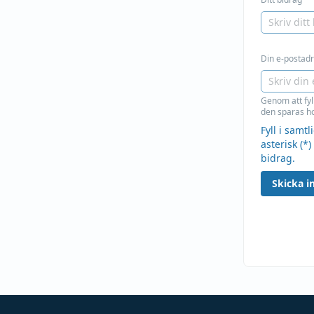
Din e-postadre
Genom att fyl
den sparas ho
Fyll i samt
asterisk (*)
bidrag.
Skicka in