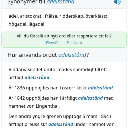
Synonymer till
adelsstånd
adel
,
aristokrati
,
frälse
,
ridderskap
,
överklass
;
högadel
,
lågadel
Vill du föreslå ett nytt ord eller rapportera ett fel?
Föreslå
Feedback
Hur används ordet
adelsstånd
?
Riddarväsendet omformades samtidigt till ett
ärftligt
adelsstånd
.
År 1836 upphöjdes han i österrikiskt
adelsstånd
.
År 1842 upphöjdes han i ärftligt
adelsstånd
med
namnet von Lingenthal.
Den andra yngre grenen upptogs 5 mars 1894 i
ärftligt preussiskt
adelsstånd
under namnet von