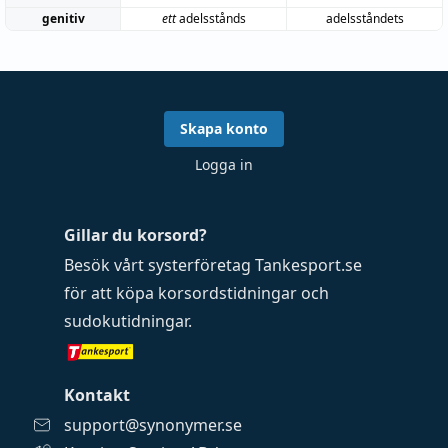
genitiv
ett
adelsstånds
adelsståndets
Skapa konto
Logga in
Gillar du korsord?
Besök vårt systerföretag
Tankesport.se
för att köpa
korsordstidningar
och
sudokutidningar
.
Kontakt
support@synonymer.se