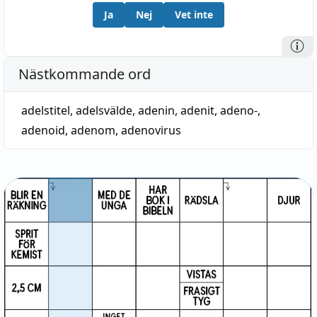
Ja
Nej
Vet inte
Nästkommande ord
adelstitel
,
adelsvälde
,
adenin
,
adenit
,
adeno-
,
adenoid
,
adenom
,
adenovirus