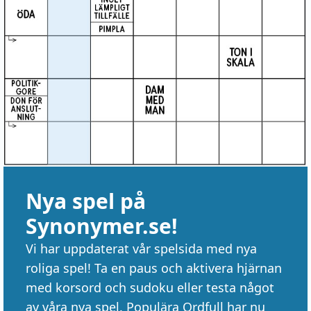
Nya spel på
Synonymer.se!
Vi har uppdaterat vår spelsida med nya
roliga spel! Ta en paus och aktivera hjärnan
med korsord och sudoku eller testa något
av våra nya spel. Populära Ordfull har nu