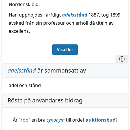
Nordenskjöld.
Han upphöjdes i ärftligt
adelsstånd
1887, tog 1899
avsked från sin professur och erhöll då titeln av
excellens.
Visa fler
adelsstånd
är sammansatt av
adel
och
stånd
Rösta på användares bidrag
Är
“
rop
”
en bra
synonym
till ordet
auktionsbud
?