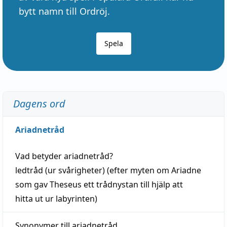
bytt namn till Ordröj.
Spela
Dagens ord
Ariadnetråd
Vad betyder
ariadnetråd
?
ledtråd
(ur svårigheter) (efter myten om Ariadne
som gav Theseus ett trådnystan till
hjälp
att
hitta
ut ur labyrinten)
Synonymer till
ariadnetråd