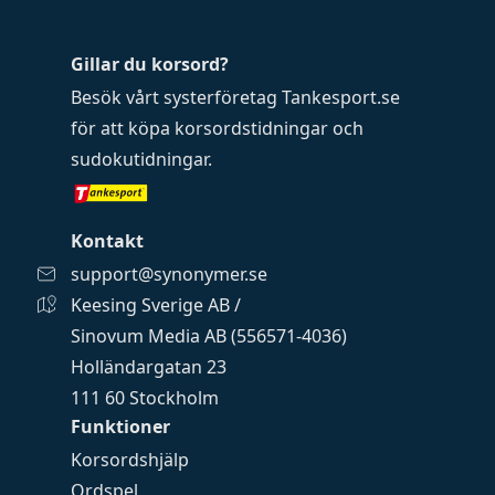
Gillar du korsord?
Besök vårt systerföretag
Tankesport.se
för att köpa
korsordstidningar
och
sudokutidningar
.
Kontakt
support@synonymer.se
Keesing Sverige AB /
Sinovum Media AB (556571-4036)
Holländargatan 23
111 60 Stockholm
Funktioner
Korsordshjälp
Ordspel