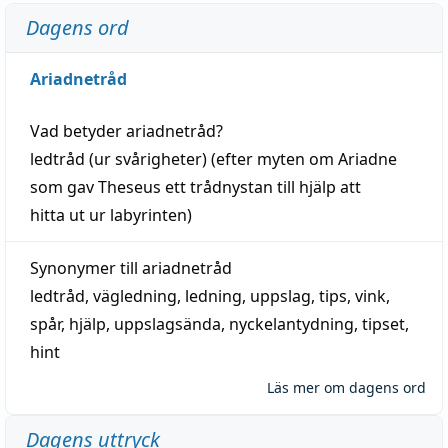
Dagens ord
Ariadnetråd
Vad betyder
ariadnetråd
?
ledtråd
(ur svårigheter) (efter myten om Ariadne
som gav Theseus ett trådnystan till
hjälp
att
hitta
ut ur labyrinten)
Synonymer till
ariadnetråd
ledtråd
,
vägledning
,
ledning
,
uppslag
,
tips
,
vink
,
spår
,
hjälp
,
uppslagsända
, nyckelantydning,
tipset
,
hint
Läs mer om dagens ord
Dagens uttryck