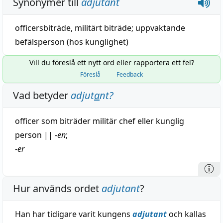
Synonymer till
adjutant
officersbiträde
,
militärt biträde
;
uppvaktande
befälsperson
(
hos
kunglighet
)
Vill du föreslå ett nytt ord eller rapportera ett fel?
Föreslå
Feedback
Vad betyder
adjut
a
nt
?
officer
som biträder
militär
chef
eller
kunglig
person
||
-
en
;
-
er
Hur används ordet
adjutant
?
Han har tidigare varit kungens
adjutant
och kallas