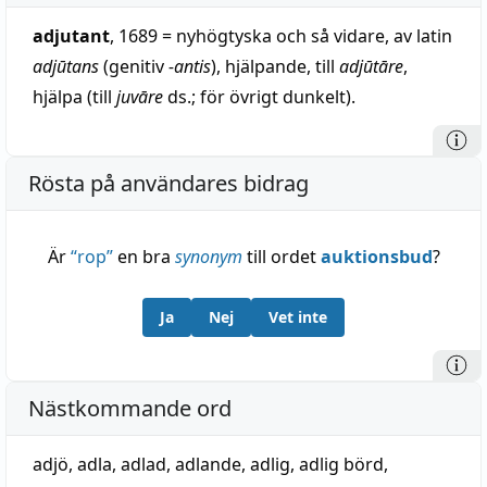
adjutant
, 1689 = nyhögtyska och så vidare, av latin
adjūtans
(genitiv
-antis
), hjälpande, till
adjūtāre
,
hjälpa (till
juvāre
ds.; för övrigt dunkelt).
Rösta på användares bidrag
Är
“
rop
”
en bra
synonym
till ordet
auktionsbud
?
Ja
Nej
Vet inte
Nästkommande ord
adjö
,
adla
,
adlad
,
adlande
,
adlig
,
adlig börd
,