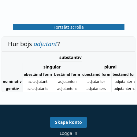
Fortsätt scrolla
Hur böjs
adjutant
?
substantiv
singular
plural
obestämd form
bestämd form
obestämd form
bestämd for
nominativ
en
adjutant
adjutanten
adjutanter
adjutanterna
genitiv
en
adjutants
adjutantens
adjutanters
adjutanterna
Skapa konto
Logga in