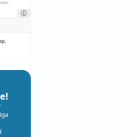
edan.
op
,
e!
r
iga
d