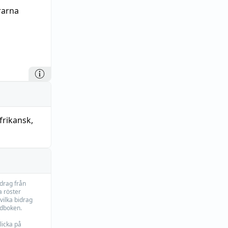
erarna
frikansk
,
idrag från
 röster
vilka bidrag
rdboken.
licka på