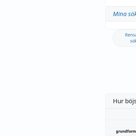
Mina sö
Rens
sö
Hur böj
grundform