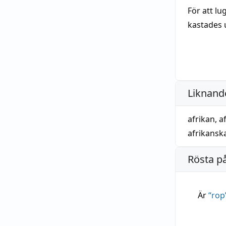
För att lu
kastades 
Liknande
afrikan
,
a
afrikansk
Rösta p
Är
“
rop