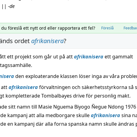
||
-
de
l du föreslå ett nytt ord eller rapportera ett fel?
Föreslå
Feedba
änds ordet
afrikanisera
?
fått ett projekt som går ut på att
afrikanisera
ett gammalt
etagssamhälle.
nisera
den exploaterande klassen löser inga av våra probl
 att
afrikanisera
förvaltningen och säkerhetsstyrkorna så 
gt kompletterade Tombalbayes drive för personlig makt.
de sitt namn till Masie Nguema Biyogo Ñegue Ndong 1976
e kampanj att alla medborgare skulle
afrikanisera
sina n
e en kampanj där alla forna spanska namn skulle ändras p