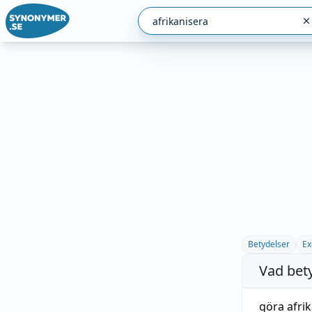
Betydelser
Ex
Vad bet
göra
afri