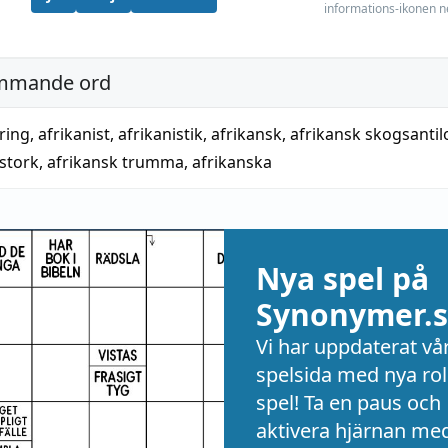
informations-ikonen n
mmande ord
ring
,
afrikanist
,
afrikanistik
,
afrikansk
,
afrikansk skogsantil
 stork
,
afrikansk trumma
,
afrikanska
Nya spel på
Synonymer.s
Vi har uppdaterat vå
spelsida med nya rol
spel! Ta en paus och
aktivera hjärnan me