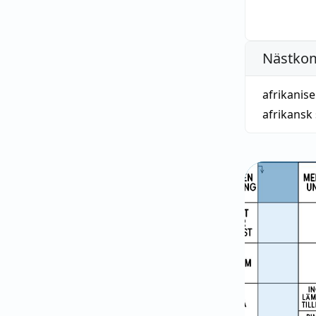
Nästko
afrikanise
afrikansk