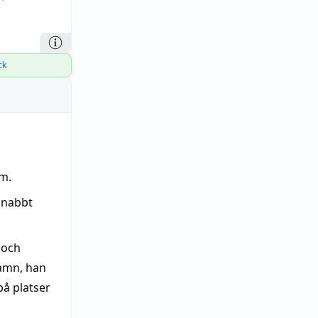
ck
em.
snabbt
 och
amn, han
å platser