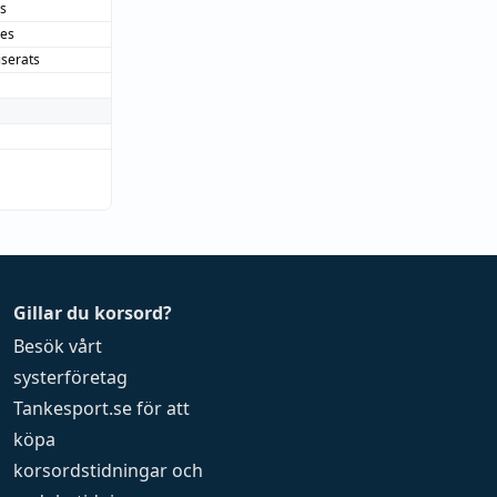
s
des
iserats
Gillar du korsord?
Besök vårt
systerföretag
Tankesport.se
för att
köpa
korsordstidningar
och