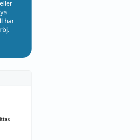
eller
nya
l har
röj.
ittas