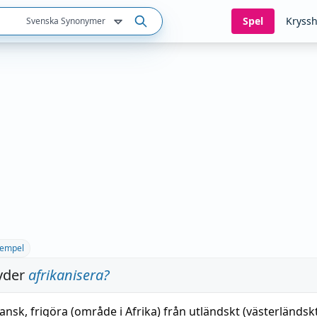
Spel
Kryssh
Svenska Synonymer
empel
yder
afrikanisera
?
kansk
,
frigöra
(
område
i Afrika) från utländskt (västerländsk