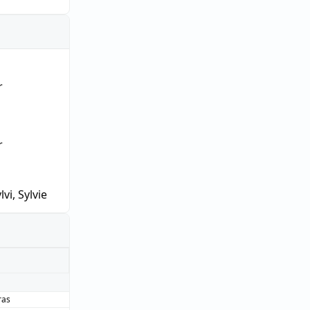
r
r
lvi, Sylvie
ras