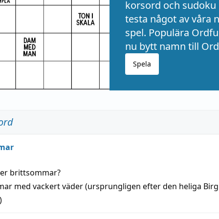
korsord och sudoku 
testa något av våra 
spel. Populära Ordful
nu bytt namn till Ord
Spela
ord
mar
der
brittsommar
?
mar
med
vackert
väder
(
ursprungligen
efter den heliga Birg
)