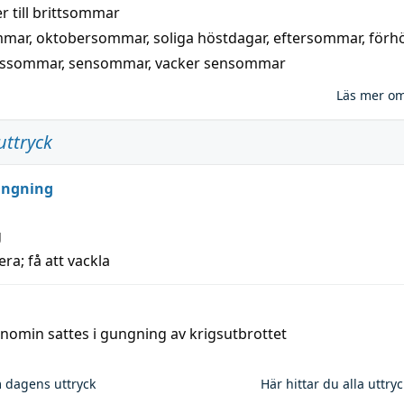
 till
brittsommar
mmar
,
oktobersommar
,
soliga höstdagar
,
eftersommar
,
förh
nssommar
,
sensommar
,
vacker sensommar
Läs mer o
uttryck
ungning
g
era; få att vackla
nomin sattes i gungning av krigsutbrottet
 dagens uttryck
Här hittar du alla uttry