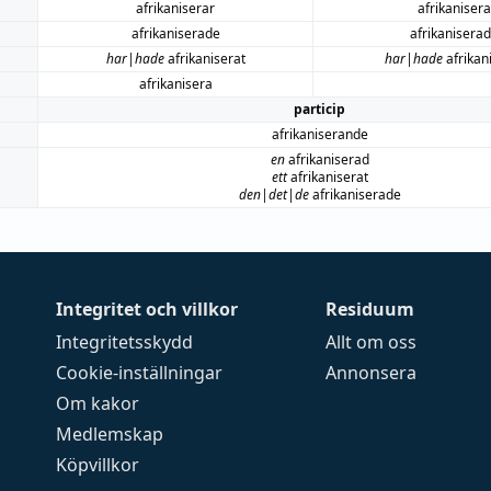
afrikaniserar
afrikanisera
afrikaniserade
afrikanisera
har|hade
afrikaniserat
har|hade
afrikan
afrikanisera
particip
afrikaniserande
en
afrikaniserad
ett
afrikaniserat
den|det|de
afrikaniserade
Integritet och villkor
Residuum
Integritetsskydd
Allt om oss
Cookie-inställningar
Annonsera
Om kakor
Medlemskap
Köpvillkor