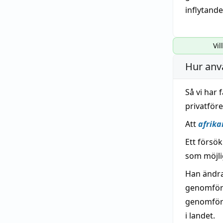
inflytande
Vil
Hur anv
Så vi har 
privatför
Att
afrika
Ett försök
som möjli
Han ändra
genomförd
genomförd
i landet.