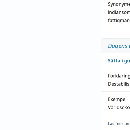
Synonymer
indianso
fattigma
Dagens 
Sätta i g
Förklarin
Destabilis
Exempel
Världseko
Läs mer om