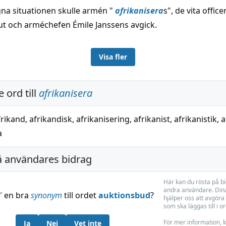
gna situationen skulle armén "
afrikanisera
s", de vita offic
ut och arméchefen Émile Janssens avgick.
Visa fler
 ord till
afrikanisera
frikand
,
afrikandisk
,
afrikanisering
,
afrikanist
,
afrikanistik
,
a
a
å användares bidrag
Här kan du rösta på b
andra användare. Dina
”
en bra
synonym
till ordet
auktionsbud
?
hjälper oss att avgöra 
som ska läggas till i o
För mer information, k
Ja
Nej
Vet inte