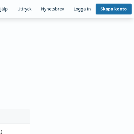
jälp
Uttryck
Nyhetsbrev
Logga in
Skapa konto
t)