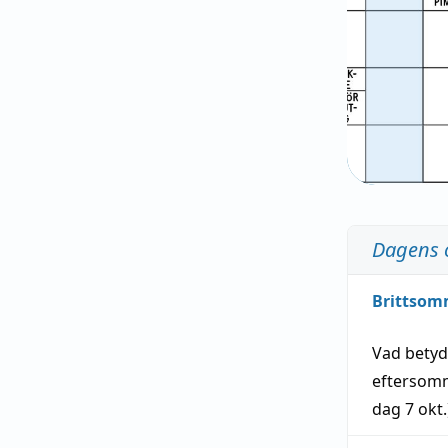
Dagens 
Brittsom
Vad bety
eftersom
dag
7 okt.