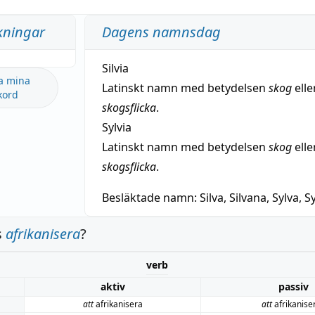
kningar
Dagens namnsdag
Silvia
a mina
Latinskt namn med betydelsen
skog
elle
kord
skogsflicka
.
Sylvia
Latinskt namn med betydelsen
skog
elle
skogsflicka
.
Besläktade namn:
Silva, Silvana, Sylva, Sy
s
afrikanisera
?
verb
aktiv
passiv
att
afrikanisera
att
afrikanise