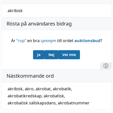
akribisk
Rösta på användares bidrag
Är
“
rop
”
en bra
synonym
till ordet
auktionsbud
?
Ja
Nej
Vet inte
Nästkommande ord
akribisk
,
akro
,
akrobat
,
akrobatik
,
akrobatikredskap
,
akrobatisk
,
akrobatisk sällskapsdans
,
akrobatnummer