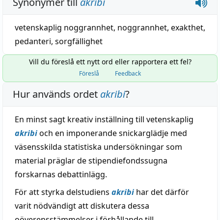
Synonymer till
akribi
vetenskaplig noggrannhet
,
noggrannhet
,
exakthet
,
pedanteri
,
sorgfällighet
Vill du föreslå ett nytt ord eller rapportera ett fel?
Föreslå
Feedback
Hur används ordet
akribi
?
En minst sagt kreativ inställning till vetenskaplig
akribi
och en imponerande snickarglädje med
väsensskilda statistiska undersökningar som
material präglar de stipendiefondssugna
forskarnas debattinlägg.
För att styrka delstudiens
akribi
har det därför
varit nödvändigt att diskutera dessa
oöverensstämmelser i förhållande till