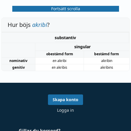
Fortsätt scrolla
Hur böjs
akribi
?
substantiv
singular
obestämd form
bestämd form
nominativ
en
akribi
akribin
genitiv
en
akribis
akribins
Skapa konto
Logga in
Gillar du korsord?