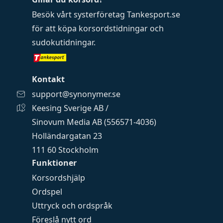
Besök vårt systerföretag
Tankesport.se
för att köpa
korsordstidningar
och
sudokutidningar
.
Kontakt
support@synonymer.se
Keesing Sverige AB /
Sinovum Media AB (556571-4036)
Holländargatan 23
111 60 Stockholm
Funktioner
Korsordshjälp
Ordspel
Uttryck och ordspråk
Föreslå nytt ord