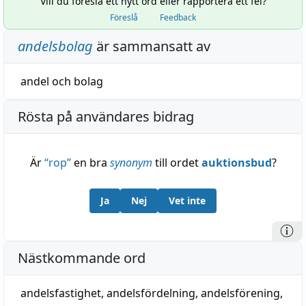
Vill du föreslå ett nytt ord eller rapportera ett fel?
Föreslå
Feedback
andelsbolag
är sammansatt av
andel
och
bolag
Rösta på användares bidrag
Är
“
rop
”
en bra
synonym
till ordet
auktionsbud
?
Ja
Nej
Vet inte
Nästkommande ord
andelsfastighet
,
andelsfördelning
,
andelsförening
,