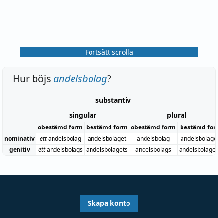
Fortsätt scrolla
Hur böjs
andelsbolag
?
substantiv
singular
plural
obestämd form
bestämd form
obestämd form
bestämd for
nominativ
ett
andelsbolag
andelsbolaget
andelsbolag
andelsbolage
genitiv
ett
andelsbolags
andelsbolagets
andelsbolags
andelsbolage
Skapa konto