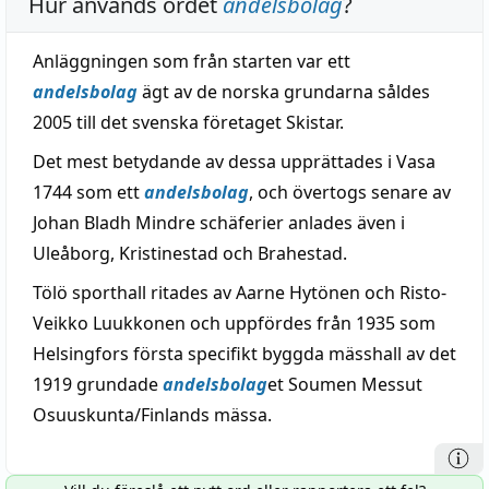
Hur används ordet
andelsbolag
?
Anläggningen som från starten var ett
andelsbolag
ägt av de norska grundarna såldes
2005 till det svenska företaget Skistar.
Det mest betydande av dessa upprättades i Vasa
1744 som ett
andelsbolag
, och övertogs senare av
Johan Bladh Mindre schäferier anlades även i
Uleåborg, Kristinestad och Brahestad.
Tölö sporthall ritades av Aarne Hytönen och Risto-
Veikko Luukkonen och uppfördes från 1935 som
Helsingfors första specifikt byggda mässhall av det
1919 grundade
andelsbolag
et Soumen Messut
Osuuskunta/Finlands mässa.