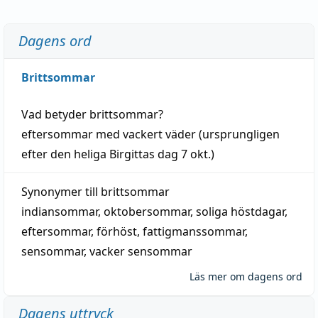
Dagens ord
Brittsommar
Vad betyder
brittsommar
?
eftersommar
med
vackert
väder
(
ursprungligen
efter den heliga Birgittas
dag
7 okt.)
Synonymer till
brittsommar
indiansommar
,
oktobersommar
,
soliga höstdagar
,
eftersommar
,
förhöst
,
fattigmanssommar
,
sensommar
,
vacker sensommar
Läs mer om dagens ord
Dagens uttryck