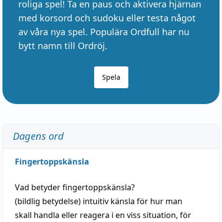
roliga spel! Ta en paus och aktivera hjärnan
med korsord och sudoku eller testa något
av våra nya spel. Populära Ordfull har nu
bytt namn till Ordröj.
Spela
Dagens ord
Fingertoppskänsla
Vad betyder
fingertoppskänsla
?
(
bildlig
betydelse)
intuitiv
känsla
för hur man
skall
handla
eller
reagera
i en viss
situation
, för