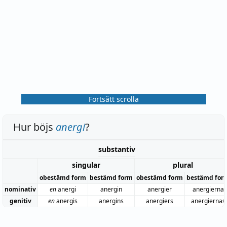
Fortsätt scrolla
Hur böjs
anergi
?
substantiv
singular
plural
obestämd form
bestämd form
obestämd form
bestämd for
nominativ
en
anergi
anergin
anergier
anergierna
genitiv
en
anergis
anergins
anergiers
anergiernas