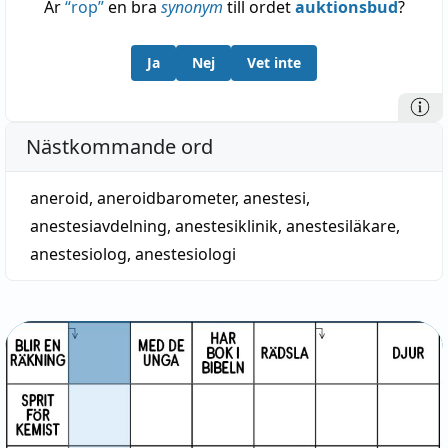
Är
“
rop
”
en bra
synonym
till ordet
auktionsbud
?
Ja
Nej
Vet inte
Nästkommande ord
aneroid
,
aneroidbarometer
,
anestesi
,
anestesiavdelning
,
anestesiklinik
,
anestesiläkare
,
anestesiolog
,
anestesiologi