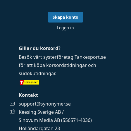
Skapa konto
Logga in
Gillar du korsord?
Besök vårt systerföretag
Tankesport.se
för att köpa
korsordstidningar
och
sudokutidningar
.
Kontakt
support@synonymer.se
Keesing Sverige AB /
Sinovum Media AB (556571-4036)
Holländargatan 23