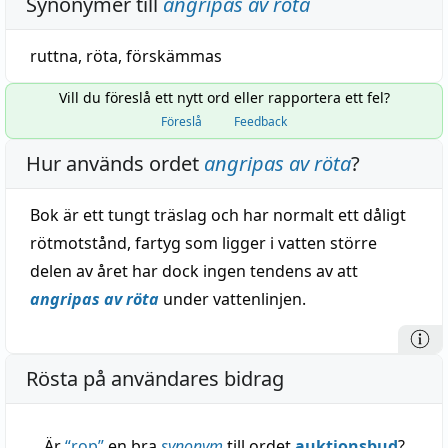
Synonymer till
angripas av röta
ruttna
,
röta
,
förskämmas
Vill du föreslå ett nytt ord eller rapportera ett fel?
Föreslå
Feedback
Hur används ordet
angripas av röta
?
Bok är ett tungt träslag och har normalt ett dåligt
rötmotstånd, fartyg som ligger i vatten större
delen av året har dock ingen tendens av att
angripas av röta
under vattenlinjen.
Rösta på användares bidrag
Är
“
rop
”
en bra
synonym
till ordet
auktionsbud
?