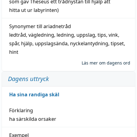
som gav Theseus ett trådnystan till
hjälp
att
hitta
ut ur labyrinten)
Synonymer till
ariadnetråd
ledtråd
,
vägledning
,
ledning
,
uppslag
,
tips
,
vink
,
spår
,
hjälp
,
uppslagsända
, nyckelantydning,
tipset
,
hint
Läs mer om dagens ord
Dagens uttryck
Ha sina randiga skäl
Förklaring
ha särskilda orsaker
Exempel