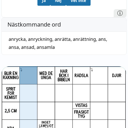
Ja
Nej
Vet inte
Nästkommande ord
anrycka
,
anryckning
,
anrätta
,
anrättning
,
ans
,
ansa
,
ansad
,
ansamla