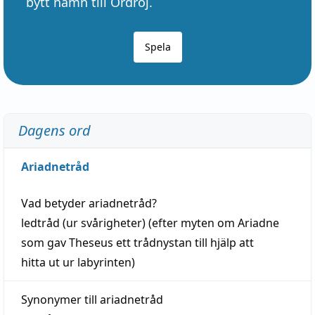
bytt namn till Ordröj.
Spela
Dagens ord
Ariadnetråd
Vad betyder
ariadnetråd
?
ledtråd
(ur svårigheter) (efter myten om Ariadne
som gav Theseus ett trådnystan till
hjälp
att
hitta
ut ur labyrinten)
Synonymer till
ariadnetråd