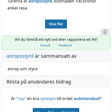
Turerna är
anropsstyrd
, kostnaden 100 kronor
enkel resa.
Visa fler
Vill du föreslå ett nytt ord eller rapportera ett fel?
Föreslå
Feedback
anropsstyrd
är sammansatt av
anrop
och
styra
Rösta på användares bidrag
Är
“
rop
”
en bra
synonym
till ordet
auktionsbud
?