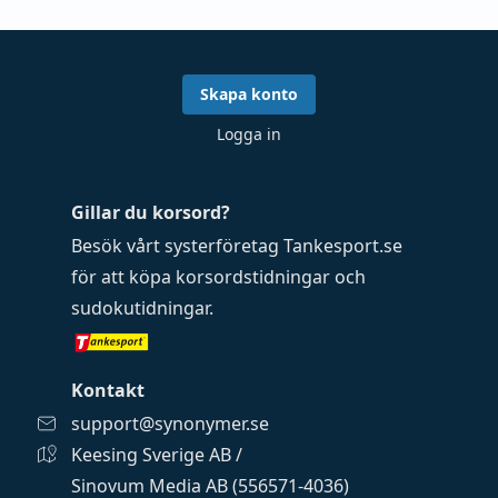
Skapa konto
Logga in
Gillar du korsord?
Besök vårt systerföretag
Tankesport.se
för att köpa
korsordstidningar
och
sudokutidningar
.
Kontakt
support@synonymer.se
Keesing Sverige AB /
Sinovum Media AB (556571-4036)