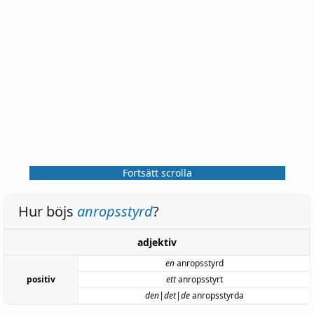
Fortsätt scrolla
Hur böjs
anropsstyrd
?
adjektiv
en
anropsstyrd
positiv
ett
anropsstyrt
den|det|de
anropsstyrda