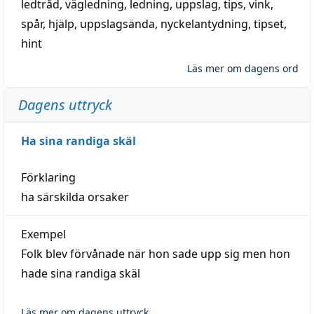
ledtråd
,
vägledning
,
ledning
,
uppslag
,
tips
,
vink
,
spår
,
hjälp
,
uppslagsända
, nyckelantydning,
tipset
,
hint
Läs mer om dagens ord
Dagens uttryck
Ha sina randiga skäl
Förklaring
ha särskilda orsaker
Exempel
Folk blev förvånade när hon sade upp sig men hon
hade sina randiga skäl
Läs mer om dagens uttryck