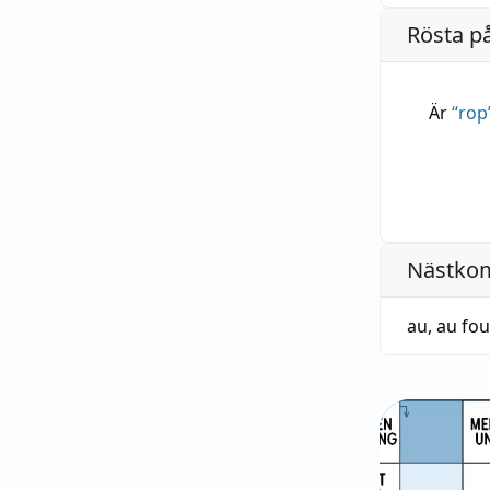
Rösta p
Är
“
rop
Nästko
au
,
au fou