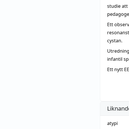
studie att
pedagoge
Ett obser
resonanst
cystan.
Utredning
infantil s
Ett nytt 
Liknande
atypi