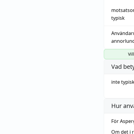
motsatso
typisk
Användar
annorlun
Vil
Vad bet
inte
typis
Hur anv
För Asper
Om det i r