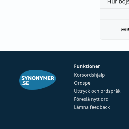
Hur böj
posit
Funktioner
Korsordshjälp
Ordspel
Uttryck och ordspråk
Föreslå nytt ord
Lämna feedback