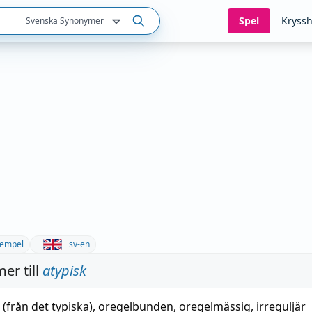
Spel
Kryssh
Svenska Synonymer
empel
sv-en
er till
atypisk
(
från
det
typiska
),
oregelbunden
,
oregelmässig
,
irreguljär