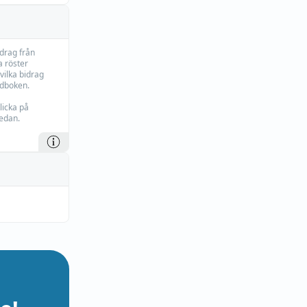
idrag från
 röster
vilka bidrag
rdboken.
licka på
edan.