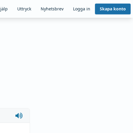
jälp
Uttryck
Nyhetsbrev
Logga in
Skapa konto