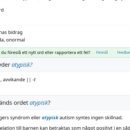
rd
nas bidrag
da
,
onormal
l du föreslå ett nytt ord eller rapportera ett fel?
Föreslå
Feedba
yder
at
y
pisk
?
k
,
avvikande
||
-
t
änds ordet
atypisk
?
gers syndrom eller
atypisk
autism syntes ingen skillnad.
elation till barnen kan betraktas som något positivt i en så