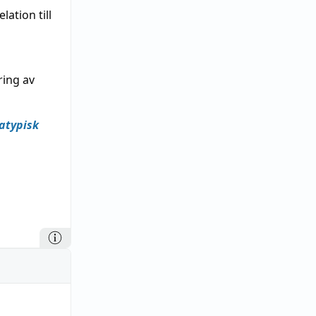
ation till
ring av
atypisk