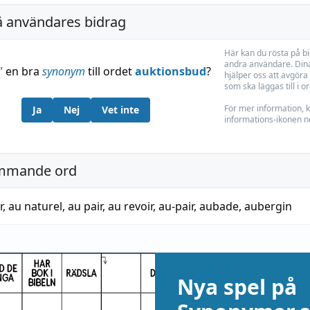
å användares bidrag
Här kan du rösta på b
andra användare. Dina
”
en bra
synonym
till ordet
auktionsbud
?
hjälper oss att avgöra 
som ska läggas till i o
För mer information, k
Ja
Nej
Vet inte
informations-ikonen n
mmande ord
r
,
au naturel
,
au pair
,
au revoir
,
au-pair
,
aubade
,
aubergin
Nya spel på