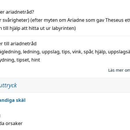
der
ariadnetråd
?
r svårigheter) (efter myten om Ariadne som gav Theseus et
 till
hjälp
att
hitta
ut ur labyrinten)
 till
ariadnetråd
ägledning
,
ledning
,
uppslag
,
tips
,
vink
,
spår
,
hjälp
,
uppslags
ydning,
tipset
,
hint
Läs mer o
uttryck
andiga skäl
g
lda orsaker