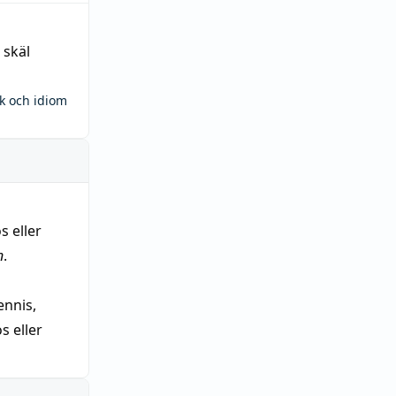
 skäl
ck och idiom
s eller
n
.
nnis,
 eller