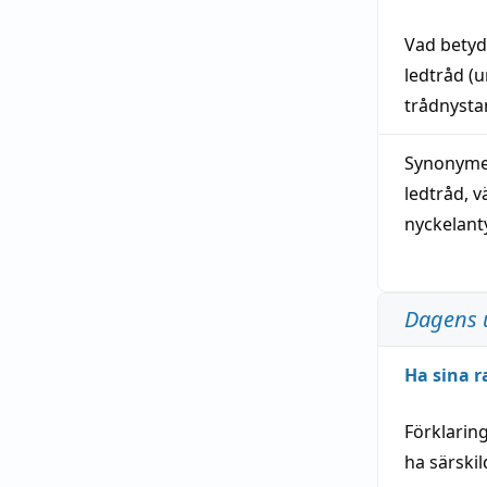
Vad bety
ledtråd
(u
trådnystan
Synonymer
ledtråd
,
v
nyckelant
Dagens 
Ha sina r
Förklarin
ha särski