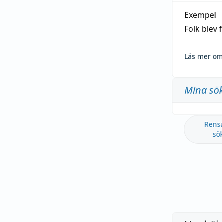
Exempel
Folk blev
Läs mer om
Mina sö
Rens
sö