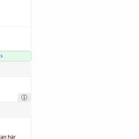
ck
dan här