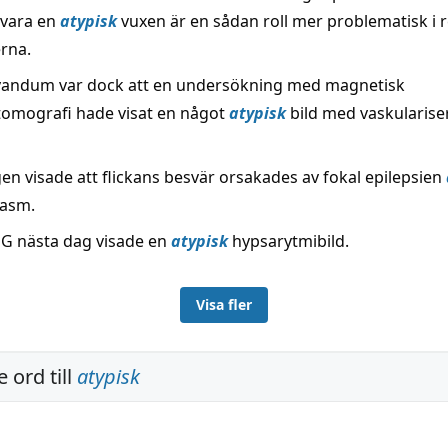
 vara en
atypisk
vuxen är en sådan roll mer problematisk i rel
rna.
vandum var dock att en undersökning med magnetisk
omografi hade visat en något
atypisk
bild med vaskularise
en visade att flickans besvär orsakades av fokal epilepsien
pasm.
EEG nästa dag visade en
atypisk
hypsarytmibild.
Visa fler
 ord till
atypisk