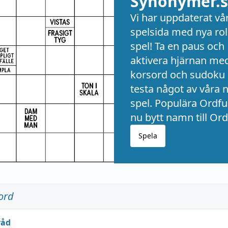
Synonymer.s
Vi har uppdaterat vå
spelsida med nya rol
spel! Ta en paus och
aktivera hjärnan me
korsord och sudoku 
testa något av våra 
spel. Populära Ordful
nu bytt namn till Ord
Spela
ord
råd