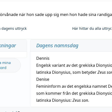
 förvånade när hon sade upp sig men hon hade sina randiga
 dagens uttryck
Här hittar du alla uttry
kningar
Dagens namnsdag
Dennis
a mina
Engelsk variant av det grekiska Dionysio
kord
latinska Dionysius, som betyder
Zeus so
Denise
Femininform av det engelska namnet De
som kommer från det grekiska Dionysios
latinska Dionysius:
Zeus son
.