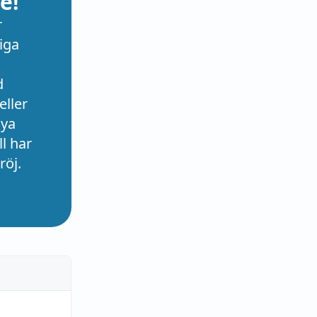
e!
r
iga
d
eller
nya
l har
röj.