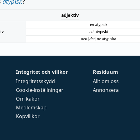
s
atypisk
?
adjektiv
en
atypisk
iv
ett
atypiskt
den|det|de
atypiska
Integritet och villkor
Residuum
Integritetsskydd
Allt om oss
Cookie-inställningar
Annonsera
Om kakor
Medlemskap
Köpvillkor