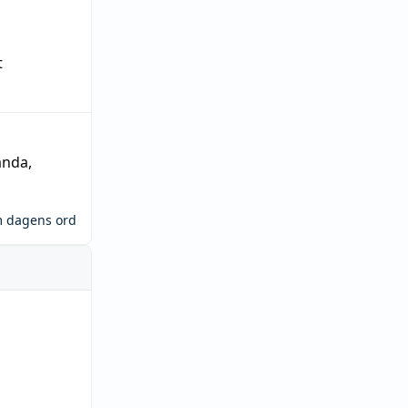
t
ända
,
m dagens ord