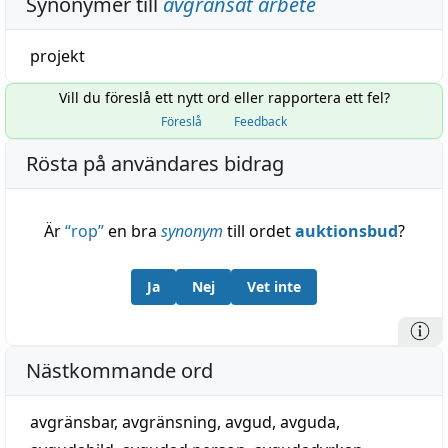
Synonymer till
avgränsat arbete
projekt
Vill du föreslå ett nytt ord eller rapportera ett fel?
Föreslå
Feedback
Rösta på användares bidrag
Är
“
rop
”
en bra
synonym
till ordet
auktionsbud
?
Ja
Nej
Vet inte
Nästkommande ord
avgränsbar
,
avgränsning
,
avgud
,
avguda
,