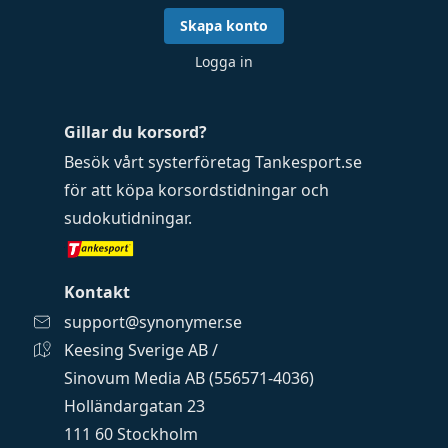
Skapa konto
Logga in
Gillar du korsord?
Besök vårt systerföretag
Tankesport.se
för att köpa
korsordstidningar
och
sudokutidningar
.
Kontakt
support@synonymer.se
Keesing Sverige AB /
Sinovum Media AB (556571-4036)
Holländargatan 23
111 60 Stockholm