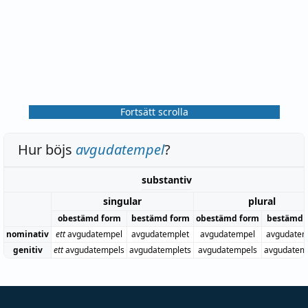
Fortsätt scrolla
Hur böjs
avgudatempel
?
substantiv
singular
plural
obestämd form
bestämd form
obestämd form
bestämd 
nominativ
ett
avgudatempel
avgudatemplet
avgudatempel
avgudatem
genitiv
ett
avgudatempels
avgudatemplets
avgudatempels
avgudatem