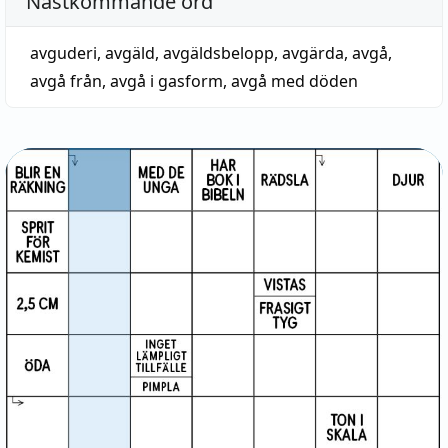
Nästkommande ord
avguderi
,
avgäld
,
avgäldsbelopp
,
avgärda
,
avgå
,
avgå från
,
avgå i gasform
,
avgå med döden