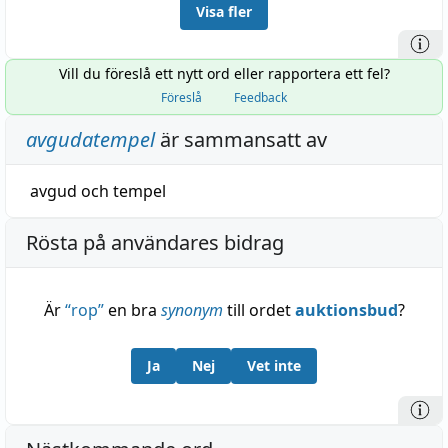
Visa fler
Vill du föreslå ett nytt ord eller rapportera ett fel?
Föreslå
Feedback
avgudatempel
är sammansatt av
avgud
och
tempel
Rösta på användares bidrag
Är
“
rop
”
en bra
synonym
till ordet
auktionsbud
?
Ja
Nej
Vet inte