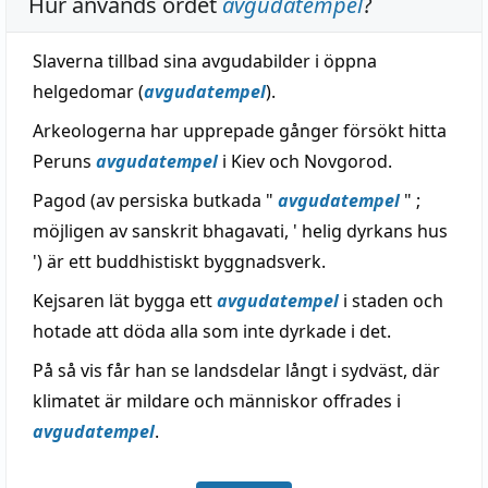
Hur används ordet
avgudatempel
?
Slaverna tillbad sina avgudabilder i öppna
helgedomar (
avgudatempel
).
Arkeologerna har upprepade gånger försökt hitta
Peruns
avgudatempel
i Kiev och Novgorod.
Pagod (av persiska butkada "
avgudatempel
" ;
möjligen av sanskrit bhagavati, ' helig dyrkans hus
') är ett buddhistiskt byggnadsverk.
Kejsaren lät bygga ett
avgudatempel
i staden och
hotade att döda alla som inte dyrkade i det.
På så vis får han se landsdelar långt i sydväst, där
klimatet är mildare och människor offrades i
avgudatempel
.