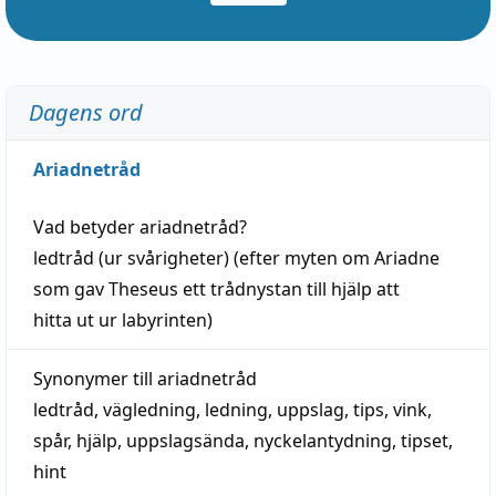
Dagens ord
Ariadnetråd
Vad betyder
ariadnetråd
?
ledtråd
(ur svårigheter) (efter myten om Ariadne
som gav Theseus ett trådnystan till
hjälp
att
hitta
ut ur labyrinten)
Synonymer till
ariadnetråd
ledtråd
,
vägledning
,
ledning
,
uppslag
,
tips
,
vink
,
spår
,
hjälp
,
uppslagsända
, nyckelantydning,
tipset
,
hint