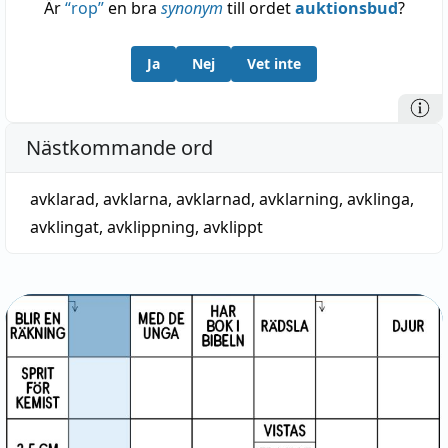
Är
“
rop
”
en bra
synonym
till ordet
auktionsbud
?
Ja
Nej
Vet inte
Nästkommande ord
avklarad
,
avklarna
,
avklarnad
,
avklarning
,
avklinga
,
avklingat
,
avklippning
,
avklippt