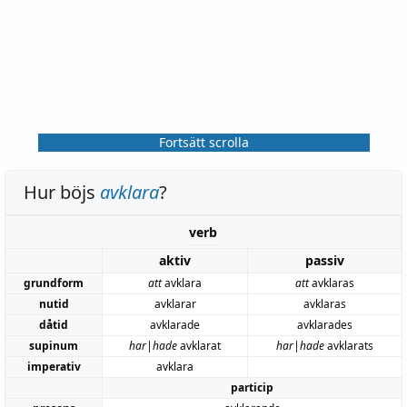
Fortsätt scrolla
Hur böjs
avklara
?
verb
aktiv
passiv
grundform
att
avklara
att
avklaras
nutid
avklarar
avklaras
dåtid
avklarade
avklarades
supinum
har|hade
avklarat
har|hade
avklarats
imperativ
avklara
particip