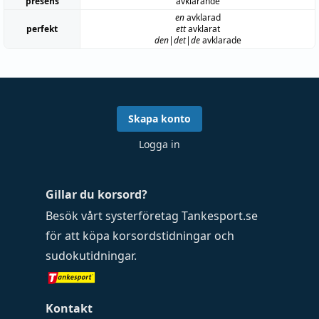
presens
avklarande
en
avklarad
perfekt
ett
avklarat
den|det|de
avklarade
Skapa konto
Logga in
Gillar du korsord?
Besök vårt systerföretag
Tankesport.se
för att köpa
korsordstidningar
och
sudokutidningar
.
Kontakt