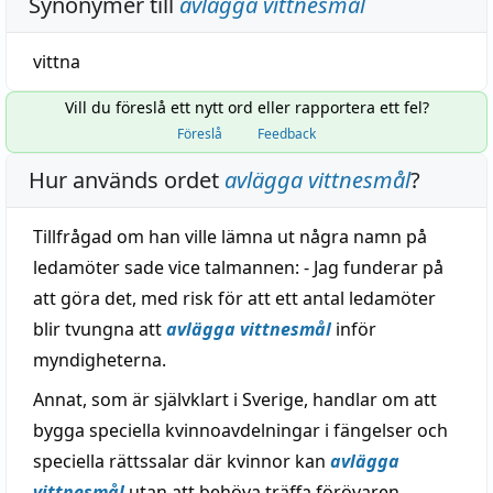
Synonymer till
avlägga vittnesmål
vittna
Vill du föreslå ett nytt ord eller rapportera ett fel?
Föreslå
Feedback
Hur används ordet
avlägga vittnesmål
?
Tillfrågad om han ville lämna ut några namn på
ledamöter sade vice talmannen: - Jag funderar på
att göra det, med risk för att ett antal ledamöter
blir tvungna att
avlägga vittnesmål
inför
myndigheterna.
Annat, som är självklart i Sverige, handlar om att
bygga speciella kvinnoavdelningar i fängelser och
speciella rättssalar där kvinnor kan
avlägga
vittnesmål
utan att behöva träffa förövaren.