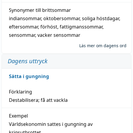
Synonymer till
brittsommar
indiansommar
,
oktobersommar
,
soliga höstdagar
,
eftersommar
,
förhöst
,
fattigmanssommar
,
sensommar
,
vacker sensommar
Läs mer om dagens ord
Dagens uttryck
Sätta i gungning
Förklaring
Destabilisera; få att vackla
Exempel
Världsekonomin sattes i gungning av
krigsutbrottet