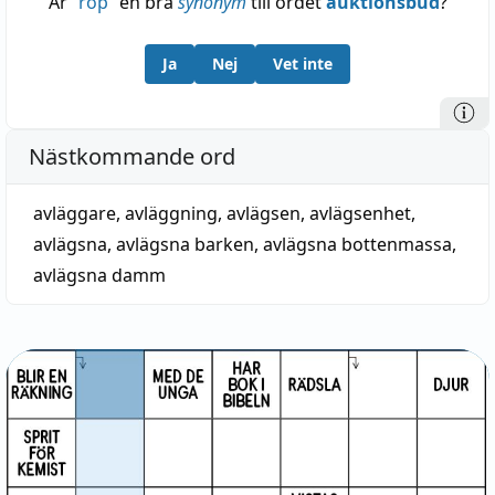
Är
“
rop
”
en bra
synonym
till ordet
auktionsbud
?
Ja
Nej
Vet inte
Nästkommande ord
avläggare
,
avläggning
,
avlägsen
,
avlägsenhet
,
avlägsna
,
avlägsna barken
,
avlägsna bottenmassa
,
avlägsna damm