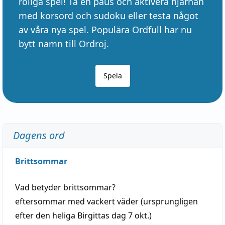
roliga spel! Ta en paus och aktivera hjärnan
med korsord och sudoku eller testa något
av våra nya spel. Populära Ordfull har nu
bytt namn till Ordröj.
Spela
Dagens ord
Brittsommar
Vad betyder
brittsommar
?
eftersommar
med
vackert
väder
(
ursprungligen
efter den heliga Birgittas
dag
7 okt.)