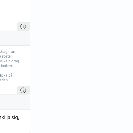
idrag från
 röster
vilka bidrag
rdboken.
licka på
edan.
skilja sig
,