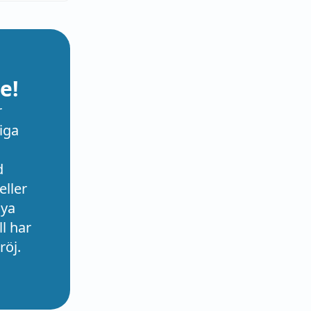
e!
r
iga
d
eller
nya
l har
röj.