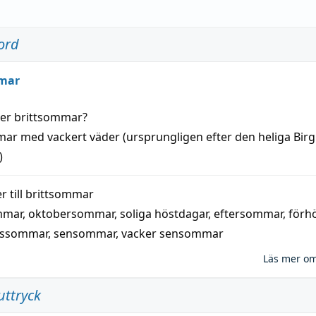
ord
mar
der
brittsommar
?
mar
med
vackert
väder
(
ursprungligen
efter den heliga Birg
)
 till
brittsommar
mmar
,
oktobersommar
,
soliga höstdagar
,
eftersommar
,
förh
nssommar
,
sensommar
,
vacker sensommar
Läs mer o
uttryck