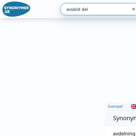
Exempel
Synonym
avdelning