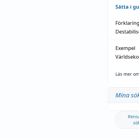
Sätta i g
Förklarin
Destabilis
Exempel
Världseko
Läs mer om
Mina sö
Rens
sö