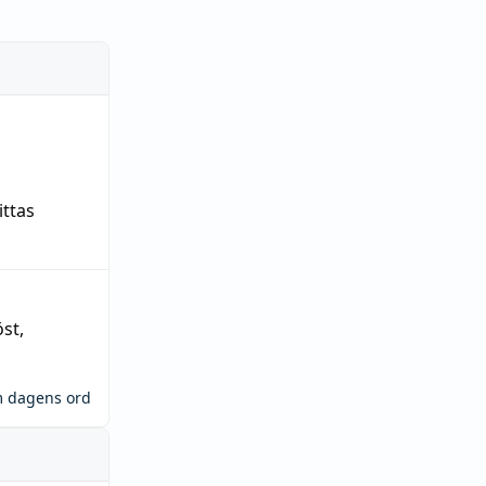
ittas
öst
,
m dagens ord