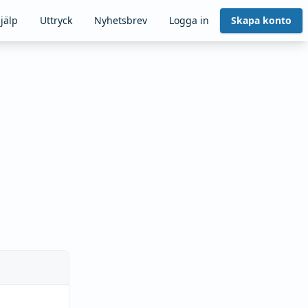
jälp
Uttryck
Nyhetsbrev
Logga in
Skapa konto