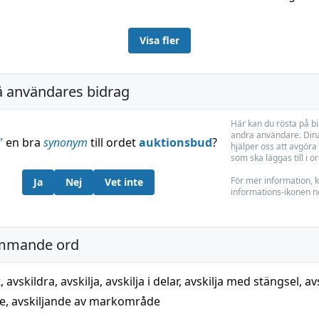
Visa fler
å användares bidrag
Här kan du rösta på b
andra användare. Dina
”
en bra
synonym
till ordet
auktionsbud
?
hjälper oss att avgöra 
som ska läggas till i o
För mer information, k
Ja
Nej
Vet inte
informations-ikonen n
mmande ord
t
,
avskildra
,
avskilja
,
avskilja i delar
,
avskilja med stängsel
,
av
de
,
avskiljande av markområde