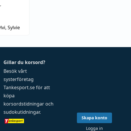
r
lvi, Sylvie
Gillar du korsord?
Besök vårt
systerföretag
Tankesport.se
för att
köpa
korsordstidningar
och
sudokutidningar
.
Skapa konto
Logga in