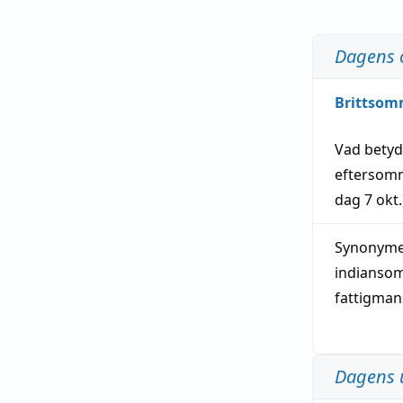
Dagens 
Brittsom
Vad bety
eftersom
dag
7 okt.
Synonymer
indianso
fattigma
Dagens 