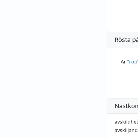
Rösta p
Är
“
rop
Nästko
avskildhe
avskiljan