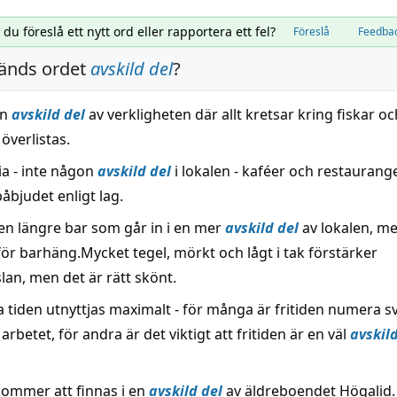
l du föreslå ett nytt ord eller rapportera ett fel?
Föreslå
Feedba
änds ordet
avskild del
?
en
avskild del
av verkligheten där allt kretsar kring fiskar o
överlistas.
ia - inte någon
avskild del
i lokalen - kaféer och restaurang
åbjudet enligt lag.
 en längre bar som går in i en mer
avskild del
av lokalen, me
för barhäng.Mycket tegel, mörkt och lågt i tak förstärker
lan, men det är rätt skönt.
 tiden utnyttjas maximalt - för många är fritiden numera sv
n arbetet, för andra är det viktigt att fritiden är en väl
avskild
ommer att finnas i en
avskild del
av äldreboendet Högalid.