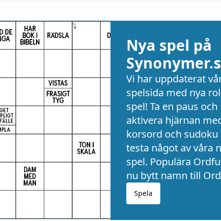
Nya spel på
Synonymer.s
Vi har uppdaterat vå
spelsida med nya rol
spel! Ta en paus och
aktivera hjärnan me
korsord och sudoku 
testa något av våra 
spel. Populära Ordful
nu bytt namn till Ord
Spela