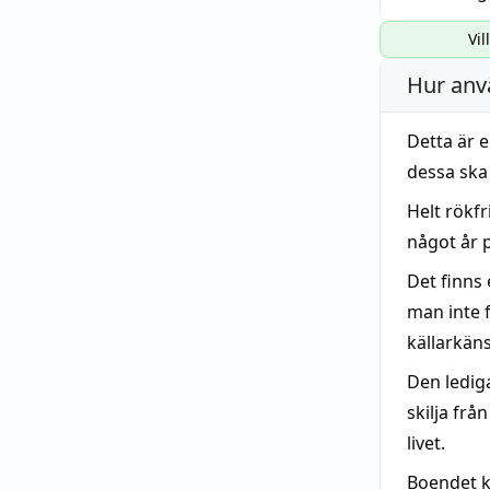
Vil
Hur anv
Detta är 
dessa ska 
Helt rökfr
något år p
Det finns
man inte 
källarkäns
Den lediga
skilja frå
livet.
Boendet k