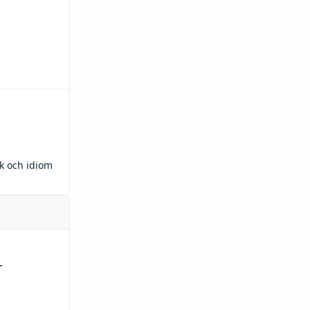
ck och idiom
r