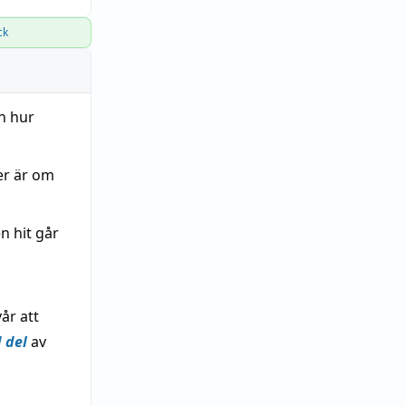
ck
ch hur
er är om
n hit går
år att
 del
av