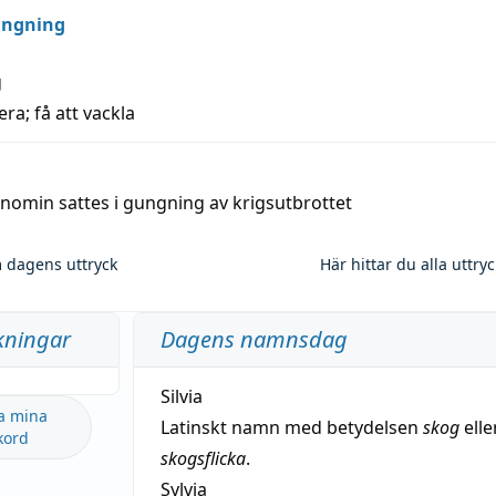
ungning
g
era; få att vackla
nomin sattes i gungning av krigsutbrottet
 dagens uttryck
Här hittar du alla uttry
kningar
Dagens namnsdag
Silvia
a mina
Latinskt namn med betydelsen
skog
elle
kord
skogsflicka
.
Sylvia