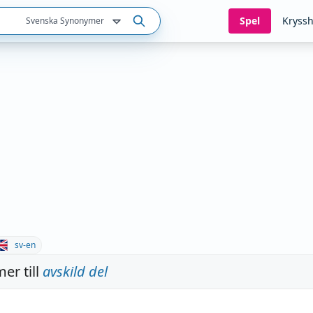
Spel
Kryssh
Svenska Synonymer
sv-en
er till
avskild del