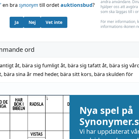
andra användare. Dina
”
en bra
synonym
till ordet
auktionsbud
?
hjälper oss att avgöra 
som ska läggas till i o
För mer information, k
Ja
Nej
Vet inte
informations-ikonen n
mmande ord
jantigt åt
,
bära sig fumligt åt
,
bära sig tafatt åt
,
bära sig vård
t
,
bära sina år med heder
,
bära sitt kors
,
bära skulden för
Nya spel på
Synonymer.s
Vi har uppdaterat vå