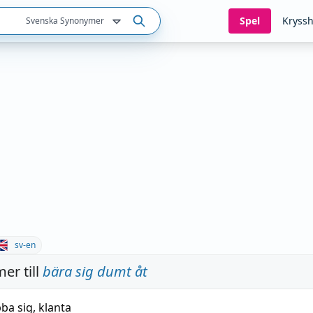
Spel
Kryssh
Svenska Synonymer
sv-en
er till
bära sig dumt åt
ba sig
,
klanta