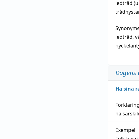
ledtråd
(u
trådnystan
Synonymer
ledtråd
,
v
nyckelant
Dagens 
Ha sina r
Förklarin
ha särski
Exempel
Folk blev