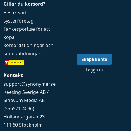
Gillar du korsord?
Besök vårt
systerföretag
Tankesport.se
för att
köpa
korsordstidningar
och
sudokutidningar
.
Skapa konto
Logga in
Kontakt
support@synonymer.se
Keesing Sverige AB /
Sinovum Media AB
(556571-4036)
Holländargatan 23
111 60 Stockholm