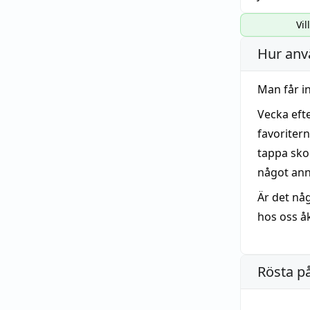
Vil
Hur anv
Man får i
Vecka efte
favoritern
tappa sko
något ann
Är det någ
hos oss å
Rösta p