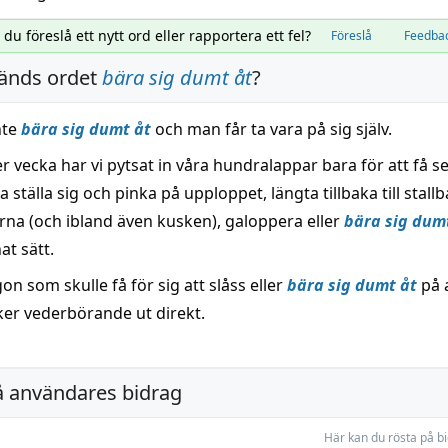
l du föreslå ett nytt ord eller rapportera ett fel?
Föreslå
Feedba
änds ordet
bära sig dumt åt
?
nte
bära sig dumt åt
och man får ta vara på sig själv.
r vecka har vi pytsat in våra hundralappar bara för att få s
a ställa sig och pinka på upploppet, längta tillbaka till stall
rna (och ibland även kusken), galoppera eller
bära sig dum
at sätt.
on som skulle få för sig att slåss eller
bära sig dumt åt
på 
ker vederbörande ut direkt.
å användares bidrag
Här kan du rösta på b