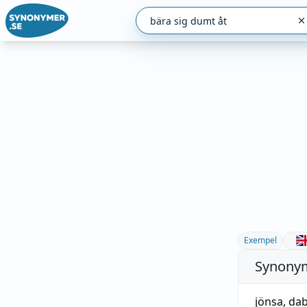
Exempel
Synonym
jönsa
,
dab