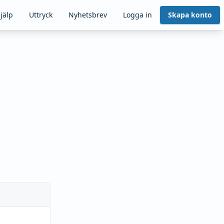
jälp
Uttryck
Nyhetsbrev
Logga in
Skapa konto