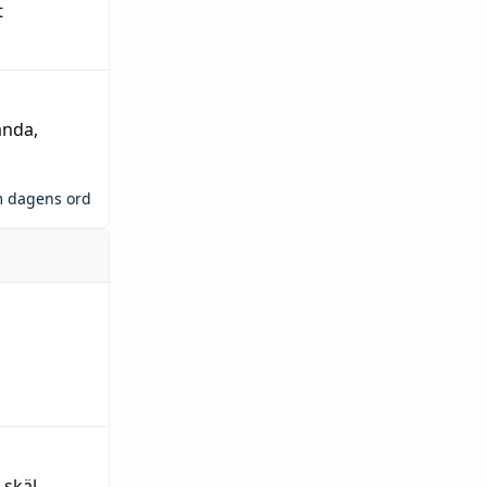
t
ända
,
m dagens ord
 skäl