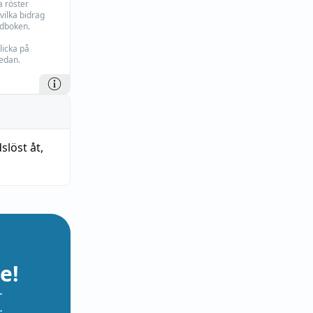
 röster
vilka bidrag
rdboken.
licka på
edan.
slöst åt
,
e!
r