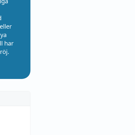
iga
d
eller
nya
l har
röj.