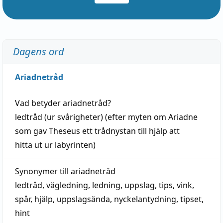
Dagens ord
Ariadnetråd
Vad betyder
ariadnetråd
?
ledtråd
(ur svårigheter) (efter myten om Ariadne
som gav Theseus ett trådnystan till
hjälp
att
hitta
ut ur labyrinten)
Synonymer till
ariadnetråd
ledtråd
,
vägledning
,
ledning
,
uppslag
,
tips
,
vink
,
spår
,
hjälp
,
uppslagsända
, nyckelantydning,
tipset
,
hint