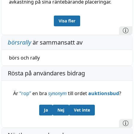
avkastning på sina räntebärande placeringar.
Visa fler
börsrally
är sammansatt av
börs
och
rally
Rösta på användares bidrag
Är
“
rop
”
en bra
synonym
till ordet
auktionsbud
?
Ja
Nej
Vet inte