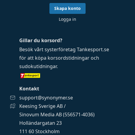
Skapa konto
Logga in
Gillar du korsord?
Besök vårt systerföretag
Tankesport.se
för att köpa
korsordstidningar
och
sudokutidningar
.
Kontakt
support@synonymer.se
Keesing Sverige AB /
Sinovum Media AB (556571-4036)
Holländargatan 23
111 60 Stockholm