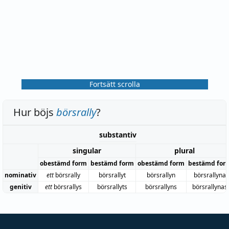
Fortsätt scrolla
Hur böjs
börsrally
?
substantiv
singular
plural
obestämd form
bestämd form
obestämd form
bestämd for
nominativ
ett
börsrally
börsrallyt
börsrallyn
börsrallyna
genitiv
ett
börsrallys
börsrallyts
börsrallyns
börsrallynas