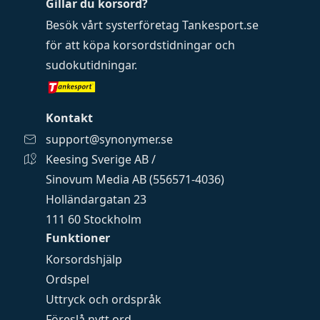
Gillar du korsord?
Besök vårt systerföretag
Tankesport.se
för att köpa
korsordstidningar
och
sudokutidningar
.
Kontakt
support@synonymer.se
Keesing Sverige AB /
Sinovum Media AB (556571-4036)
Holländargatan 23
111 60 Stockholm
Funktioner
Korsordshjälp
Ordspel
Uttryck och ordspråk
Föreslå nytt ord