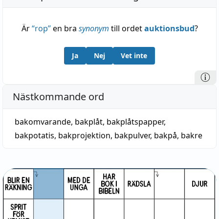
Är
“
rop
”
en bra
synonym
till ordet
auktionsbud
?
Ja
Nej
Vet inte
Nästkommande ord
bakomvarande
,
bakplåt
,
bakplåtspapper
,
bakpotatis
,
bakprojektion
,
bakpulver
,
bakpå
,
bakre