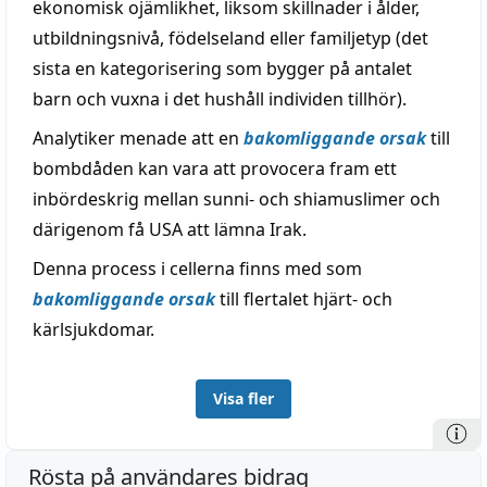
ekonomisk ojämlikhet, liksom skillnader i ålder,
utbildningsnivå, födelseland eller familjetyp (det
sista en kategorisering som bygger på antalet
barn och vuxna i det hushåll individen tillhör).
Analytiker menade att en
bakomliggande orsak
till
bombdåden kan vara att provocera fram ett
inbördeskrig mellan sunni- och shiamuslimer och
därigenom få USA att lämna Irak.
Denna process i cellerna finns med som
bakomliggande orsak
till flertalet hjärt- och
kärlsjukdomar.
Visa fler
Rösta på användares bidrag