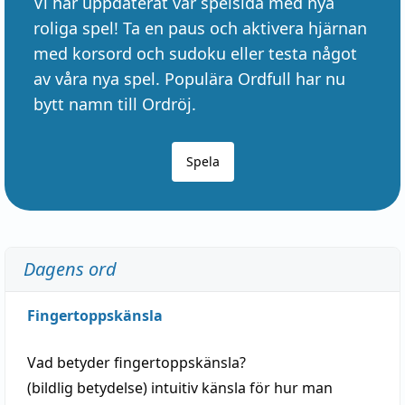
Vi har uppdaterat vår spelsida med nya
roliga spel! Ta en paus och aktivera hjärnan
med korsord och sudoku eller testa något
av våra nya spel. Populära Ordfull har nu
bytt namn till Ordröj.
Spela
Dagens ord
Fingertoppskänsla
Vad betyder
fingertoppskänsla
?
(
bildlig
betydelse)
intuitiv
känsla
för hur man