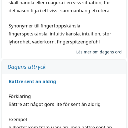
skall
handla
eller
reagera
i en viss
situation
, för
det väsentliga i ett visst
sammanhang
etcetera
Synonymer till
fingertoppskänsla
fingerspetskänsla
,
intuitiv känsla
,
intuition
,
stor
lyhördhet
,
väderkorn
,
fingerspitzengefühl
Läs mer om dagens ord
Dagens uttryck
Bättre sent än aldrig
Förklaring
Bättre att något görs lite för sent än aldrig
Exempel
Julkortet kom fram i januari, men bättre sent än