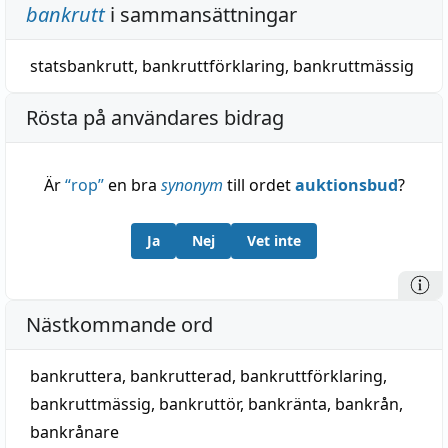
bankrutt
i sammansättningar
statsbankrutt
,
bankruttförklaring
,
bankruttmässig
Rösta på användares bidrag
Är
“
rop
”
en bra
synonym
till ordet
auktionsbud
?
Ja
Nej
Vet inte
Nästkommande ord
bankruttera
,
bankrutterad
,
bankruttförklaring
,
bankruttmässig
,
bankruttör
,
bankränta
,
bankrån
,
bankrånare