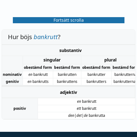
Fortsätt scrolla
Hur böjs
bankrutt
?
substantiv
singular
plural
obestämd form
bestämd form
obestämd form
bestämd for
nominativ
en
bankrutt
bankrutten
bankrutter
bankrutterna
genitiv
en
bankrutts
bankruttens
bankrutters
bankrutterna
adjektiv
en
bankrutt
positiv
ett
bankrutt
den|det|de
bankrutta