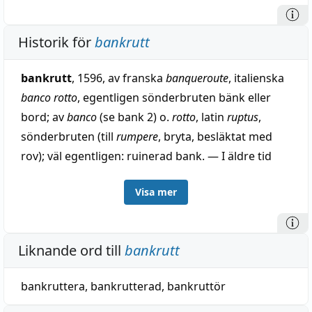
Historik för
bankrutt
bankrutt
, 1596, av franska
banqueroute
, italienska
banco rotto
, egentligen sönderbruten bänk eller
bord; av
banco
(se bank 2) o.
rotto
, latin
ruptus
,
sönderbruten (till
rumpere
, bryta, besläktat med
rov); väl egentligen: ruinerad bank. — I äldre tid
ofta med
p-
; se pank.
Visa mer
Liknande ord till
bankrutt
bankruttera
,
bankrutterad
,
bankruttör