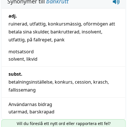
Synonymer till
bankrutt
adj.
ruinerad
,
utfattig
,
konkursmässig
,
oförmögen att
betala sina skulder
,
bankrutterad
,
insolvent
,
utfattig
,
på fallrepet
,
pank
motsatsord
solvent
,
likvid
subst.
betalningsinställelse
,
konkurs
,
cession
,
krasch
,
fallissemang
Användarnas bidrag
utarmad
,
barskrapad
Vill du föreslå ett nytt ord eller rapportera ett fel?