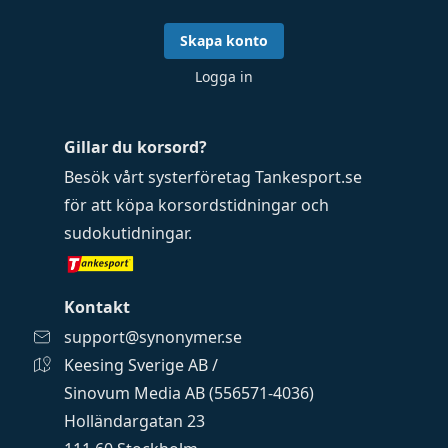
Skapa konto
Logga in
Gillar du korsord?
Besök vårt systerföretag
Tankesport.se
för att köpa
korsordstidningar
och
sudokutidningar
.
Kontakt
support@synonymer.se
Keesing Sverige AB /
Sinovum Media AB (556571-4036)
Holländargatan 23