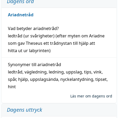
Dagens ord
Ariadnetråd
Vad betyder
ariadnetråd
?
ledtråd
(ur svårigheter) (efter myten om Ariadne
som gav Theseus ett trådnystan till
hjälp
att
hitta
ut ur labyrinten)
Synonymer till
ariadnetråd
ledtråd
,
vägledning
,
ledning
,
uppslag
,
tips
,
vink
,
spår
,
hjälp
,
uppslagsända
, nyckelantydning,
tipset
,
hint
Läs mer om dagens ord
Dagens uttryck