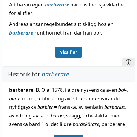
Att ha sin egen
barberare
har blivit en självklarhet
för alltfler.
Andreas ansar regelbundet sitt skägg hos en
barberare
runt hörnet från där han bor.
Visa fler
Historik för
barberare
barberare
, B. Olai 1578, i äldre nysvenska även
bal-
,
bard-
m. m.; ombildning av ett ord motsvarande
nyhögtyska
barbier
= franska, av senlatin
barbārius
,
avledning av latin
barba
, skägg, urbesläktat med
svenska bard 1 o. det äldre
bardskärare
, barberare
(se bard 1).