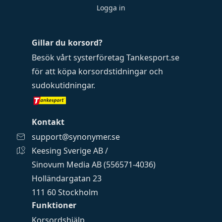
Logga in
Gillar du korsord?
Besök vårt systerföretag
Tankesport.se
för att köpa
korsordstidningar
och
sudokutidningar
.
Kontakt
support@synonymer.se
Keesing Sverige AB /
Sinovum Media AB (556571-4036)
Holländargatan 23
111 60 Stockholm
Funktioner
Korsordshjälp