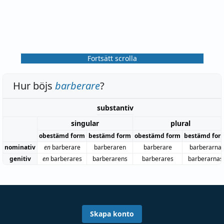
Fortsätt scrolla
Hur böjs
barberare
?
substantiv
singular
plural
obestämd form
bestämd form
obestämd form
bestämd for
nominativ
en
barberare
barberaren
barberare
barberarna
genitiv
en
barberares
barberarens
barberares
barberarnas
Skapa konto