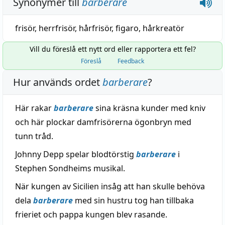
Synonymer till
barberare
frisör
,
herrfrisör
,
hårfrisör
,
figaro
,
hårkreatör
Vill du föreslå ett nytt ord eller rapportera ett fel?
Föreslå
Feedback
Hur används ordet
barberare
?
Här rakar
barberare
sina kräsna kunder med kniv
och här plockar damfrisörerna ögonbryn med
tunn tråd.
Johnny Depp spelar blodtörstig
barberare
i
Stephen Sondheims musikal.
När kungen av Sicilien insåg att han skulle behöva
dela
barberare
med sin hustru tog han tillbaka
frieriet och pappa kungen blev rasande.