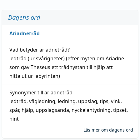
Dagens ord
Ariadnetråd
Vad betyder
ariadnetråd
?
ledtråd
(ur svårigheter) (efter myten om Ariadne
som gav Theseus ett trådnystan till
hjälp
att
hitta
ut ur labyrinten)
Synonymer till
ariadnetråd
ledtråd
,
vägledning
,
ledning
,
uppslag
,
tips
,
vink
,
spår
,
hjälp
,
uppslagsända
, nyckelantydning,
tipset
,
hint
Läs mer om dagens ord