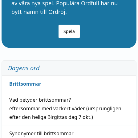
av våra nya spel. Populära Ordfull har nu
bytt namn till Ordröj.
Spela
Dagens ord
Brittsommar
Vad betyder
brittsommar
?
eftersommar
med
vackert
väder
(
ursprungligen
efter den heliga Birgittas
dag
7 okt.)
Synonymer till
brittsommar