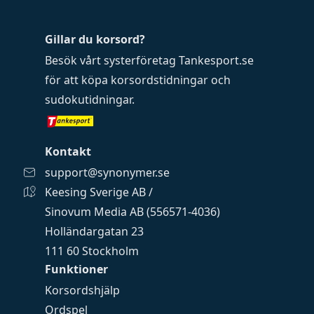
Gillar du korsord?
Besök vårt systerföretag
Tankesport.se
för att köpa
korsordstidningar
och
sudokutidningar
.
Kontakt
support@synonymer.se
Keesing Sverige AB /
Sinovum Media AB (556571-4036)
Holländargatan 23
111 60 Stockholm
Funktioner
Korsordshjälp
Ordspel