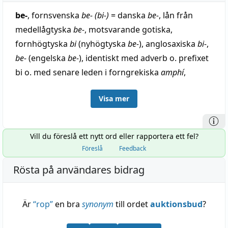
be-
, fornsvenska
be- (bi-)
= danska
be-
, lån från
medellågtyska
be-
, motsvarande gotiska,
fornhögtyska
bi
(nyhögtyska
be-
), anglosaxiska
bi-
,
be-
(engelska
be-
), identiskt med adverb o. prefixet
bi o. med senare leden i forngrekiska
amphí
,
omkring (se om 2), o. sanskrit
abhí
, på, till, i vilket
Visa mer
senare två ord sammanfallit: urindoeuropeiska
m̥bhi
(jämför forngrekiska
amphí
) o.
obhi
(jämför
latin ob). Även kan
be-
tänkas motsvara
Vill du föreslå ett nytt ord eller rapportera ett fel?
forngrekiska
epí-
sanskrit
api
, till, invid. Jämför bild.
Föreslå
Feedback
Rösta på användares bidrag
Är
“
rop
”
en bra
synonym
till ordet
auktionsbud
?