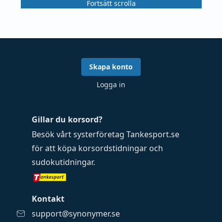
Fortsätt scrolla
Skapa konto
Logga in
Gillar du korsord?
Besök vårt systerföretag
Tankesport.se
för att köpa
korsordstidningar
och
sudokutidningar
.
Kontakt
support@synonymer.se