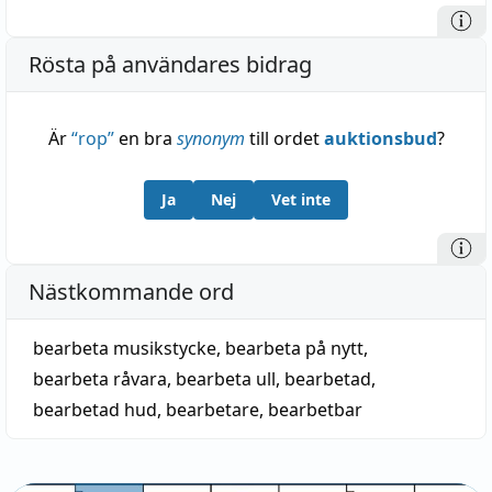
Rösta på användares bidrag
Är
“
rop
”
en bra
synonym
till ordet
auktionsbud
?
Ja
Nej
Vet inte
Nästkommande ord
bearbeta musikstycke
,
bearbeta på nytt
,
bearbeta råvara
,
bearbeta ull
,
bearbetad
,
bearbetad hud
,
bearbetare
,
bearbetbar