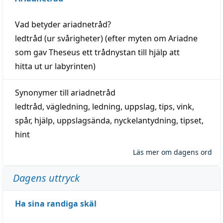
Vad betyder
ariadnetråd
?
ledtråd
(ur svårigheter) (efter myten om Ariadne
som gav Theseus ett trådnystan till
hjälp
att
hitta
ut ur labyrinten)
Synonymer till
ariadnetråd
ledtråd
,
vägledning
,
ledning
,
uppslag
,
tips
,
vink
,
spår
,
hjälp
,
uppslagsända
, nyckelantydning,
tipset
,
hint
Läs mer om dagens ord
Dagens uttryck
Ha sina randiga skäl